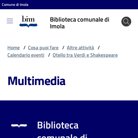
Comune di Imola
Vai al contenuto
Vai alla navigazione
Vai al footer
Biblioteca comunale di
Biblioteca
Imola
comunale
di Imola
Home
/
Cosa puoi fare
/
Altre attività
/
Calendario eventi
/
Otello tra Verdi e Shakespeare
Entra
Multimedia
Cosa
puoi
fare
Biblioteca
Scopri
comunale di