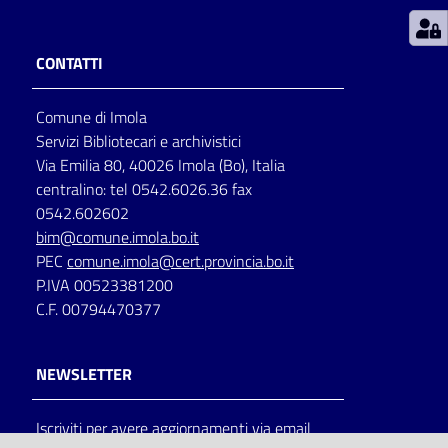
Patto
CONTATTI
per
la
Comune di Imola
lettura
Servizi Bibliotecari e archivistici
Via Emilia 80, 40026 Imola (Bo), Italia
centralino: tel 0542.6026.36 fax
Seguici
0542.602602
su
bim@comune.imola.bo.it
PEC
comune.imola@cert.provincia.bo.it
P.IVA 00523381200
C.F. 00794470377
NEWSLETTER
Iscriviti per avere aggiornamenti via email