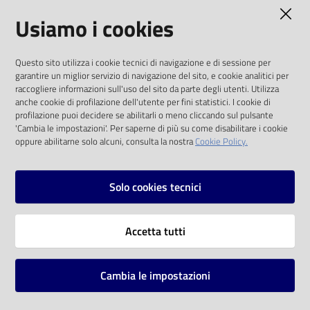
AMMINISTRAZIONE TRASPARENTE
Usiamo i cookies
Catalogo
on line
I dati personali pubblicati sono riutilizzabili
Questo sito utilizza i cookie tecnici di navigazione e di sessione per
solo alle condizioni previste dalla direttiva
Eventi
garantire un miglior servizio di navigazione del sito, e cookie analitici per
comunitaria 2003/98/CE e dal d.lgs. 36/2006
raccogliere informazioni sull'uso del sito da parte degli utenti. Utilizza
anche cookie di profilazione dell'utente per fini statistici. I cookie di
Chiedi al
SOCIAL
profilazione puoi decidere se abilitarli o meno cliccando sul pulsante
bibliotecario
'Cambia le impostazioni'. Per saperne di più su come disabilitare i cookie
oppure abilitarne solo alcuni, consulta la nostra
Cookie Policy.
Facebook
Youtube
Instagram
Avvisi
Solo cookies tecnici
Orari
Vai alla pagina
Accetta tutti
Privacy
Note legali
Cambia le impostazioni
Mappa del sito