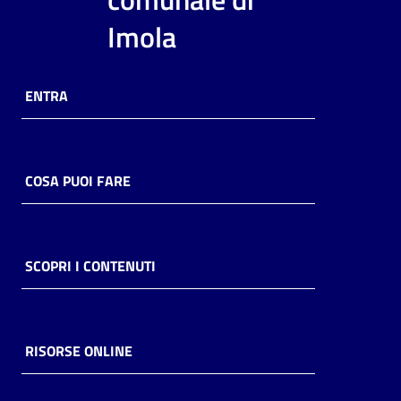
i
Imola
contenuti
ENTRA
Risorse
online
COSA PUOI FARE
Casa
SCOPRI I CONTENUTI
Piani
Archivio
storico
RISORSE ONLINE
Decentrate