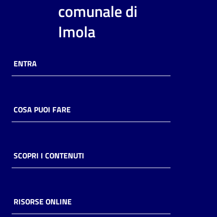
i
comunale di
contenuti
Imola
Risorse
ENTRA
online
COSA PUOI FARE
Casa
Piani
SCOPRI I CONTENUTI
Archivio
storico
RISORSE ONLINE
Decentrate