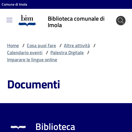
Comune di Imola
Vai al contenuto
Vai alla navigazione
Vai al footer
Biblioteca comunale di
Biblioteca
Imola
comunale
di Imola
Home
/
Cosa puoi fare
/
Altre attività
/
Calendario eventi
/
Palestra Digitale
/
Imparare le lingue online
Entra
Documenti
Cosa
puoi
fare
Biblioteca
Scopri