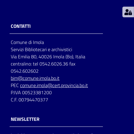
Patto
per
CONTATTI
la
lettura
Comune di Imola
Servizi Bibliotecari e archivistici
Via Emilia 80, 40026 Imola (Bo), Italia
Seguici
centralino: tel 0542.6026.36 fax
su
0542.602602
bim@comune.imola.bo.it
PEC
comune.imola@cert.provincia.bo.it
P.IVA 00523381200
C.F. 00794470377
NEWSLETTER