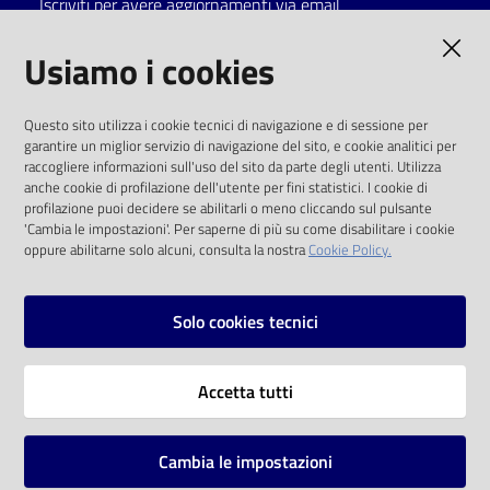
Iscriviti per avere aggiornamenti via email
Catalogo
AMMINISTRAZIONE TRASPARENTE
Usiamo i cookies
on line
I dati personali pubblicati sono riutilizzabili
Eventi
Questo sito utilizza i cookie tecnici di navigazione e di sessione per
solo alle condizioni previste dalla direttiva
garantire un miglior servizio di navigazione del sito, e cookie analitici per
comunitaria 2003/98/CE e dal d.lgs. 36/2006
raccogliere informazioni sull'uso del sito da parte degli utenti. Utilizza
Chiedi al
anche cookie di profilazione dell'utente per fini statistici. I cookie di
bibliotecario
SOCIAL
profilazione puoi decidere se abilitarli o meno cliccando sul pulsante
'Cambia le impostazioni'. Per saperne di più su come disabilitare i cookie
oppure abilitarne solo alcuni, consulta la nostra
Cookie Policy.
Avvisi
Facebook
Youtube
Instagram
Orari
Solo cookies tecnici
Vai alla pagina
Accetta tutti
Privacy
Note legali
Cambia le impostazioni