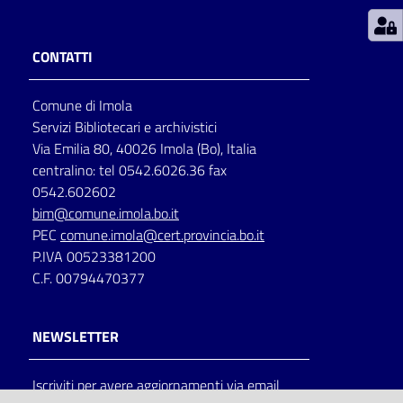
Patto
CONTATTI
per
la
Comune di Imola
lettura
Servizi Bibliotecari e archivistici
Via Emilia 80, 40026 Imola (Bo), Italia
centralino: tel 0542.6026.36 fax
Seguici
0542.602602
su
bim@comune.imola.bo.it
PEC
comune.imola@cert.provincia.bo.it
P.IVA 00523381200
C.F. 00794470377
NEWSLETTER
Iscriviti per avere aggiornamenti via email