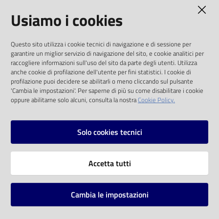
AMMINISTRAZIONE TRASPARENTE
Usiamo i cookies
Catalogo
on line
I dati personali pubblicati sono riutilizzabili
Questo sito utilizza i cookie tecnici di navigazione e di sessione per
solo alle condizioni previste dalla direttiva
Eventi
garantire un miglior servizio di navigazione del sito, e cookie analitici per
comunitaria 2003/98/CE e dal d.lgs. 36/2006
raccogliere informazioni sull'uso del sito da parte degli utenti. Utilizza
anche cookie di profilazione dell'utente per fini statistici. I cookie di
Chiedi al
SOCIAL
profilazione puoi decidere se abilitarli o meno cliccando sul pulsante
bibliotecario
'Cambia le impostazioni'. Per saperne di più su come disabilitare i cookie
oppure abilitarne solo alcuni, consulta la nostra
Cookie Policy.
Facebook
Youtube
Instagram
Avvisi
Solo cookies tecnici
Orari
Vai alla pagina
Accetta tutti
Privacy
Note legali
Cambia le impostazioni
Mappa del sito