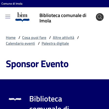
Comune di Imola
Vai al contenuto
Vai alla navigazione
Vai al footer
Biblioteca comunale di
Biblioteca
Imola
comunale
di Imola
Home
/
Cosa puoi fare
/
Altre attività
/
Calendario eventi
/
Palestra digitale
Entra
Sponsor Evento
Cosa
puoi
fare
Biblioteca
Scopri
comunale di