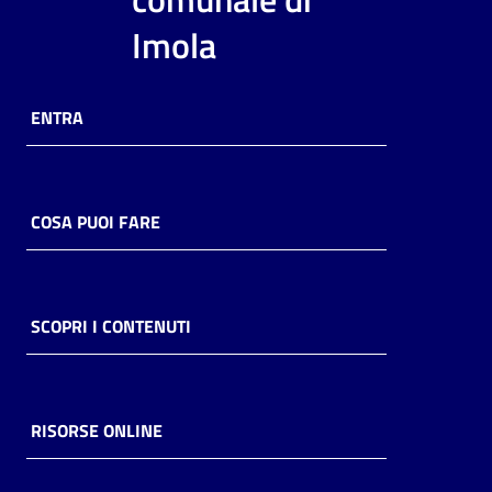
i
Imola
contenuti
ENTRA
Risorse
online
COSA PUOI FARE
Casa
SCOPRI I CONTENUTI
Piani
Archivio
storico
RISORSE ONLINE
Decentrate