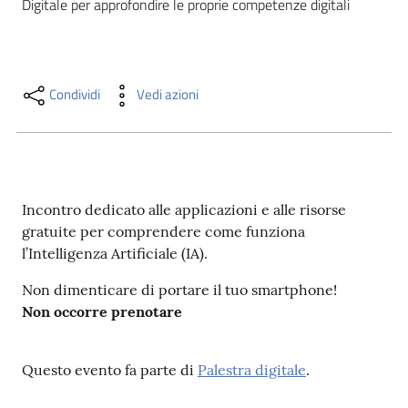
Digitale per approfondire le proprie competenze digitali 
i
contenuti
Condividi
Vedi azioni
Risorse
online
Incontro dedicato alle applicazioni e alle risorse
gratuite per comprendere come funziona
l’Intelligenza Artificiale (IA).
Casa
Piani
Non dimenticare di portare il tuo smartphone!
Non occorre prenotare
Archivio
storico
Questo evento fa parte di
Palestra digitale
.
Decentrate