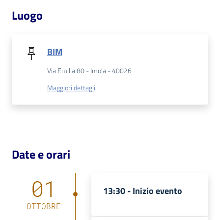
Luogo
Patto
per
la
BIM
lettura
Via Emilia 80 - Imola - 40026
Maggiori dettagli
Seguici
su
Date e orari
01
13:30 -
Inizio evento
OTTOBRE