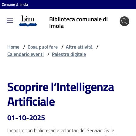
Comune di Imola
Vai al contenuto
Vai alla navigazione
Vai al footer
Biblioteca comunale di
Biblioteca
Imola
comunale
di Imola
Home
/
Cosa puoi fare
/
Altre attività
/
Calendario eventi
/
Palestra digitale
Entra
Scoprire l’Intelligenza
Salta al contenuto
Cosa
Artificiale
puoi
fare
01-10-2025
Incontro con bibliotecari e volontari del Servizio Civile 
Scopri