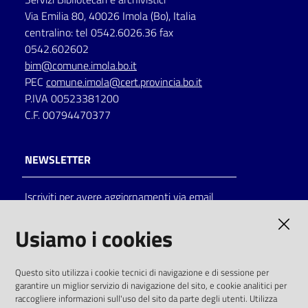
Via Emilia 80, 40026 Imola (Bo), Italia
centralino: tel 0542.6026.36 fax
0542.602602
bim@comune.imola.bo.it
PEC
comune.imola@cert.provincia.bo.it
P.IVA 00523381200
C.F. 00794470377
NEWSLETTER
Iscriviti per avere aggiornamenti via email
AMMINISTRAZIONE TRASPARENTE
Usiamo i cookies
I dati personali pubblicati sono riutilizzabili
Questo sito utilizza i cookie tecnici di navigazione e di sessione per
solo alle condizioni previste dalla direttiva
garantire un miglior servizio di navigazione del sito, e cookie analitici per
comunitaria 2003/98/CE e dal d.lgs. 36/2006
raccogliere informazioni sull'uso del sito da parte degli utenti. Utilizza