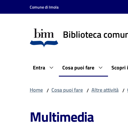
Vai al contenuto
Vai alla navigazione
Vai al footer
Comune di Imola
Biblioteca comun
Entra
Cosa puoi fare
Scopri 
Home
Cosa puoi fare
Altre attività
/
/
/
Multimedia