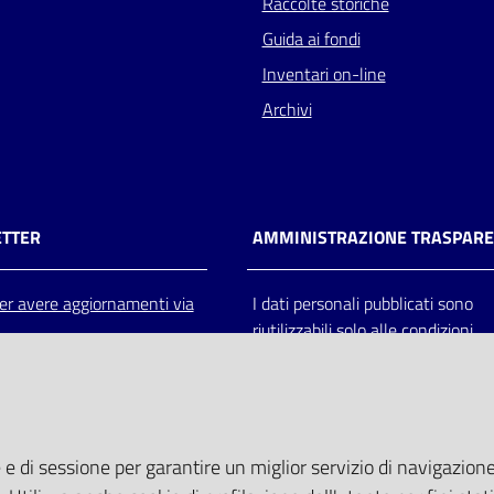
Raccolte storiche
Guida ai fondi
Inventari on-line
Archivi
TTER
AMMINISTRAZIONE TRASPAR
 per avere aggiornamenti via
I dati personali pubblicati sono
riutilizzabili solo alle condizioni
previste dalla direttiva comunitar
2003/98/CE e dal d.lgs. 36/200
 e di sessione per garantire un miglior servizio di navigazione 