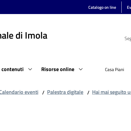
Catalogo on line
Ev
ale di Imola
Seg
i contenuti
Risorse online
Casa Piani
Calendario eventi
Palestra digitale
Hai mai seguito u
/
/