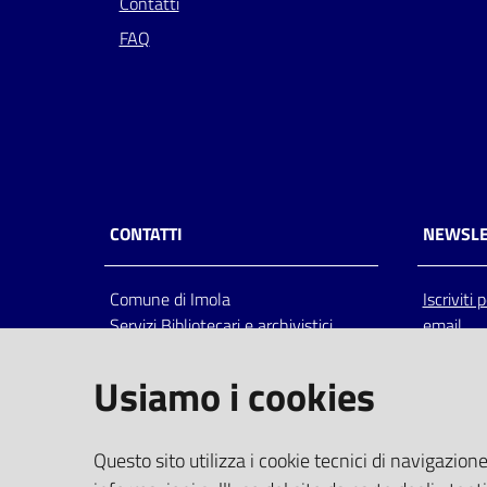
Contatti
FAQ
CONTATTI
NEWSLE
Comune di Imola
Iscriviti
Servizi Bibliotecari e archivistici
email
Via Emilia 80, 40026 Imola (Bo),
Italia
Usiamo i cookies
centralino: tel 0542.6026.36 fax
0542.602602
bim@comune.imola.bo.it
Questo sito utilizza i cookie tecnici di navigazione
PEC