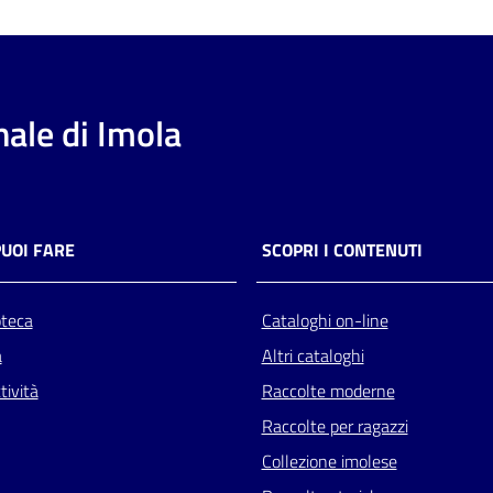
ale di Imola
PUOI FARE
SCOPRI I CONTENUTI
oteca
Cataloghi on-line
a
Altri cataloghi
tività
Raccolte moderne
Raccolte per ragazzi
Collezione imolese