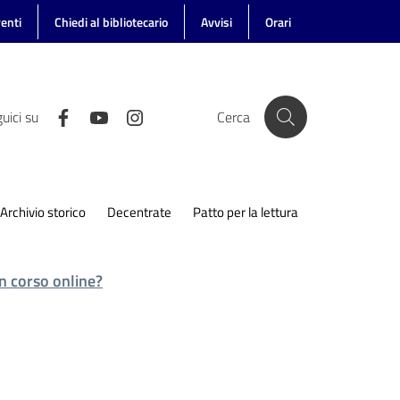
enti
Chiedi al bibliotecario
Avvisi
Orari
uici su
Cerca
Archivio storico
Decentrate
Patto per la lettura
n corso online?