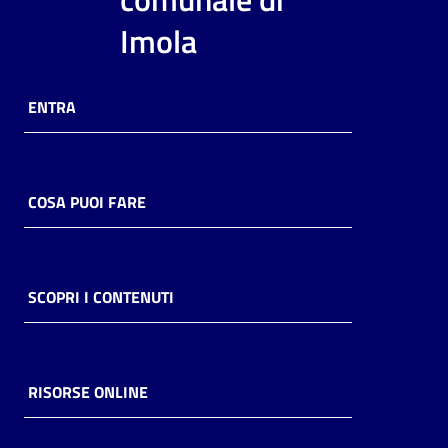
i
Imola
contenuti
ENTRA
Risorse
online
COSA PUOI FARE
Casa
SCOPRI I CONTENUTI
Piani
Archivio
storico
RISORSE ONLINE
Decentrate