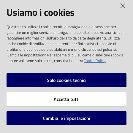
AMMINISTRAZIONE TRASPARENTE
Usiamo i cookies
Catalogo
on line
I dati personali pubblicati sono riutilizzabili
Questo sito utilizza i cookie tecnici di navigazione e di sessione per
solo alle condizioni previste dalla direttiva
Eventi
garantire un miglior servizio di navigazione del sito, e cookie analitici per
comunitaria 2003/98/CE e dal d.lgs. 36/2006
raccogliere informazioni sull'uso del sito da parte degli utenti. Utilizza
anche cookie di profilazione dell'utente per fini statistici. I cookie di
Chiedi al
SOCIAL
profilazione puoi decidere se abilitarli o meno cliccando sul pulsante
bibliotecario
'Cambia le impostazioni'. Per saperne di più su come disabilitare i cookie
oppure abilitarne solo alcuni, consulta la nostra
Cookie Policy.
Facebook
Youtube
Instagram
Avvisi
Solo cookies tecnici
Orari
Vai alla pagina
Accetta tutti
Privacy
Note legali
Cambia le impostazioni
Mappa del sito