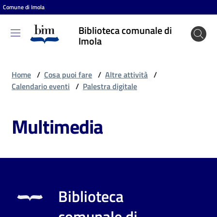
Comune di Imola
Vai al contenuto
Vai alla navigazione
Vai al footer
Biblioteca comunale di
Biblioteca
Imola
comunale
di Imola
Home
/
Cosa puoi fare
/
Altre attività
/
Calendario eventi
/
Palestra digitale
Entra
Multimedia
Cosa
puoi
fare
Biblioteca
Scopri
comunale di