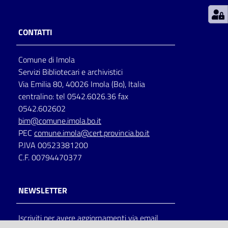
Patto
CONTATTI
per
la
Comune di Imola
lettura
Servizi Bibliotecari e archivistici
Via Emilia 80, 40026 Imola (Bo), Italia
centralino: tel 0542.6026.36 fax
Seguici
0542.602602
su
bim@comune.imola.bo.it
PEC
comune.imola@cert.provincia.bo.it
P.IVA 00523381200
C.F. 00794470377
NEWSLETTER
Iscriviti per avere aggiornamenti via email