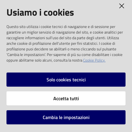
AMMINISTRAZIONE TRASPARENTE
Usiamo i cookies
Catalogo
on line
I dati personali pubblicati sono riutilizzabili
Questo sito utilizza i cookie tecnici di navigazione e di sessione per
solo alle condizioni previste dalla direttiva
Eventi
garantire un miglior servizio di navigazione del sito, e cookie analitici per
comunitaria 2003/98/CE e dal d.lgs. 36/2006
raccogliere informazioni sull'uso del sito da parte degli utenti. Utilizza
anche cookie di profilazione dell'utente per fini statistici. I cookie di
Chiedi al
SOCIAL
profilazione puoi decidere se abilitarli o meno cliccando sul pulsante
bibliotecario
'Cambia le impostazioni'. Per saperne di più su come disabilitare i cookie
oppure abilitarne solo alcuni, consulta la nostra
Cookie Policy.
Facebook
Youtube
Instagram
Avvisi
Solo cookies tecnici
Orari
Vai alla pagina
Accetta tutti
Privacy
Note legali
Cambia le impostazioni
Mappa del sito