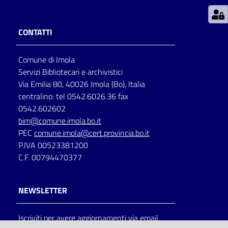
Patto
CONTATTI
per
la
Comune di Imola
lettura
Servizi Bibliotecari e archivistici
Via Emilia 80, 40026 Imola (Bo), Italia
centralino: tel 0542.6026.36 fax
Seguici
0542.602602
su
bim@comune.imola.bo.it
PEC
comune.imola@cert.provincia.bo.it
P.IVA 00523381200
C.F. 00794470377
NEWSLETTER
Iscriviti per avere aggiornamenti via email