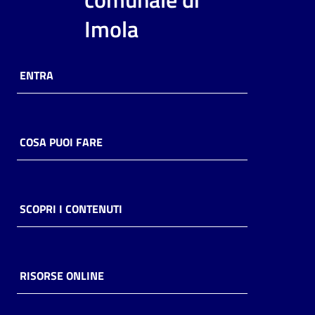
i
Imola
contenuti
ENTRA
Risorse
online
COSA PUOI FARE
Casa
SCOPRI I CONTENUTI
Piani
Archivio
storico
RISORSE ONLINE
Decentrate