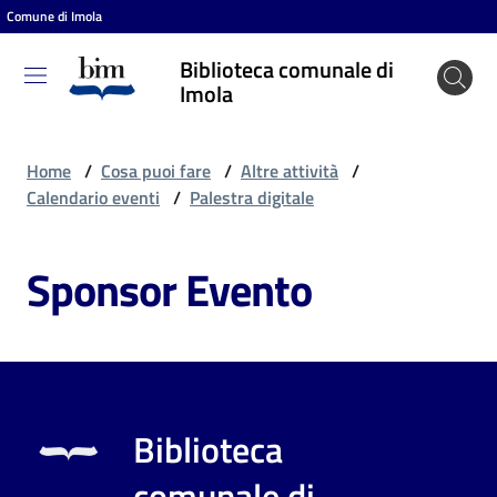
Comune di Imola
Vai al contenuto
Vai alla navigazione
Vai al footer
Biblioteca comunale di
Biblioteca
Imola
comunale
di Imola
Home
/
Cosa puoi fare
/
Altre attività
/
Calendario eventi
/
Palestra digitale
Entra
Sponsor Evento
Cosa
puoi
fare
Biblioteca
Scopri
comunale di