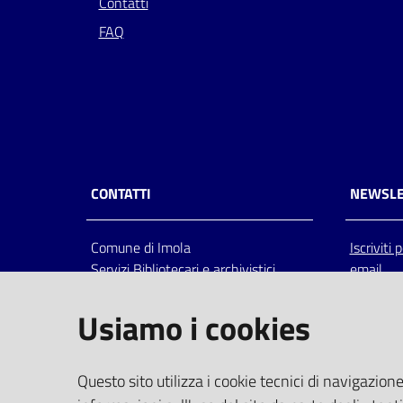
Contatti
FAQ
CONTATTI
NEWSLE
Comune di Imola
Iscriviti
Servizi Bibliotecari e archivistici
email
Via Emilia 80, 40026 Imola (Bo),
Italia
Usiamo i cookies
centralino: tel 0542.6026.36 fax
0542.602602
bim@comune.imola.bo.it
Questo sito utilizza i cookie tecnici di navigazione
PEC