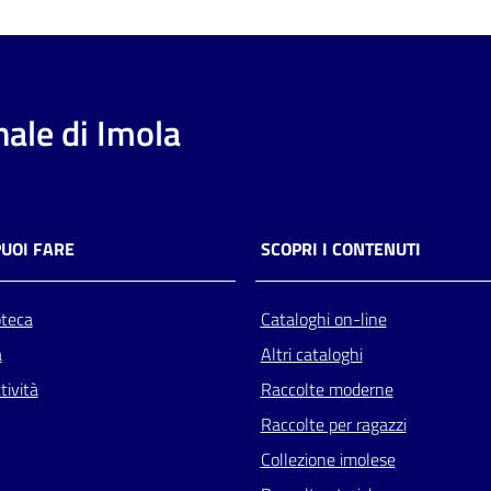
ale di Imola
PUOI FARE
SCOPRI I CONTENUTI
oteca
Cataloghi on-line
a
Altri cataloghi
tività
Raccolte moderne
Raccolte per ragazzi
Collezione imolese