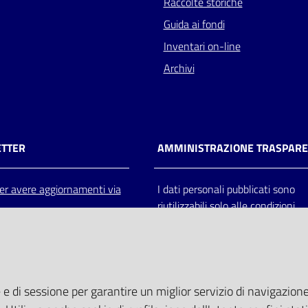
Raccolte storiche
Guida ai fondi
Inventari on-line
Archivi
TTER
AMMINISTRAZIONE TRASPAR
 per avere aggiornamenti via
I dati personali pubblicati sono
riutilizzabili solo alle condizioni
previste dalla direttiva comunitar
2003/98/CE e dal d.lgs. 36/200
 e di sessione per garantire un miglior servizio di navigazione 