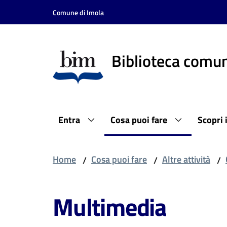
Vai al contenuto
Vai alla navigazione
Vai al footer
Comune di Imola
Biblioteca comun
Entra
Cosa puoi fare
Scopri 
Home
Cosa puoi fare
Altre attività
/
/
/
Multimedia