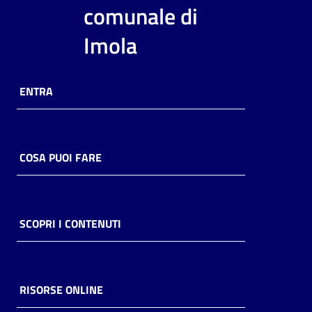
i
comunale di
contenuti
Imola
Risorse
ENTRA
online
COSA PUOI FARE
Casa
Piani
SCOPRI I CONTENUTI
Archivio
storico
RISORSE ONLINE
Decentrate