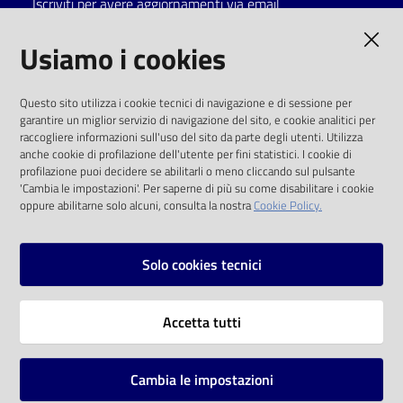
Iscriviti per avere aggiornamenti via email
Catalogo
AMMINISTRAZIONE TRASPARENTE
Usiamo i cookies
on line
I dati personali pubblicati sono riutilizzabili
Eventi
Questo sito utilizza i cookie tecnici di navigazione e di sessione per
solo alle condizioni previste dalla direttiva
garantire un miglior servizio di navigazione del sito, e cookie analitici per
comunitaria 2003/98/CE e dal d.lgs. 36/2006
raccogliere informazioni sull'uso del sito da parte degli utenti. Utilizza
Chiedi al
anche cookie di profilazione dell'utente per fini statistici. I cookie di
bibliotecario
SOCIAL
profilazione puoi decidere se abilitarli o meno cliccando sul pulsante
'Cambia le impostazioni'. Per saperne di più su come disabilitare i cookie
oppure abilitarne solo alcuni, consulta la nostra
Cookie Policy.
Avvisi
Facebook
Youtube
Instagram
Orari
Solo cookies tecnici
Vai alla pagina
Accetta tutti
Privacy
Note legali
Cambia le impostazioni