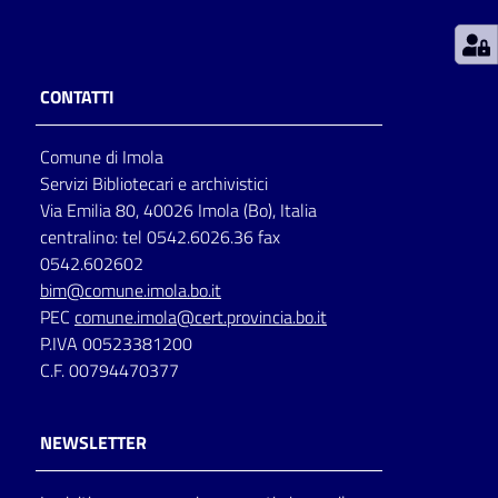
Patto
per
CONTATTI
la
lettura
Comune di Imola
Servizi Bibliotecari e archivistici
Via Emilia 80, 40026 Imola (Bo), Italia
Seguici
centralino: tel 0542.6026.36 fax
su
0542.602602
bim@comune.imola.bo.it
PEC
comune.imola@cert.provincia.bo.it
P.IVA 00523381200
C.F. 00794470377
NEWSLETTER