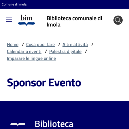
Comune di Imola
Vai al contenuto
Vai alla navigazione
Vai al footer
Biblioteca comunale di
Biblioteca
Imola
comunale
di Imola
Home
/
Cosa puoi fare
/
Altre attività
/
Calendario eventi
/
Palestra digitale
/
Imparare le lingue online
Entra
Sponsor Evento
Cosa
puoi
fare
Biblioteca
Scopri