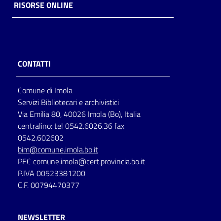
RISORSE ONLINE
CONTATTI
Comune di Imola
Servizi Bibliotecari e archivistici
Via Emilia 80, 40026 Imola (Bo), Italia
centralino: tel 0542.6026.36 fax
0542.602602
bim@comune.imola.bo.it
PEC
comune.imola@cert.provincia.bo.it
P.IVA 00523381200
C.F. 00794470377
NEWSLETTER