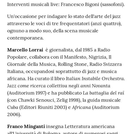
Interventi musicali live: Francesco Bigoni (sassofoni).
Patto
Un'occasione per indagare lo stato dell'arte del jazz
per
attraverso le voci di tre frequentatori (anzi quattro),
la
ognuno a modo suo, della scena musicale
lettura
contemporanea.
Marcello Lorrai
è giornalista, dal 1985 a Radio
Popolare, collabora con il Manifesto, Nigrizia, Il
Seguici
Giornale della Musica, Rolling Stone, Radio Svizzera
su
Italiana, occupandosi soprattutto di jazz e musica
Italian Instabile Orchestra.
africana. Ha curato il libro
Jazz come ricerca collettiva negli anni Novanta
La battaglia del raï
(Auditorium 1997) e ha pubblicato
(con Chawki Senouci, Zelig 1998), la guida musicale
Cuba
Africana
(Editori Riuniti 2003) e
(Auditorium
2006).
Franco Minganti
insegna Letteratura americana
all'Università di Bologna, autore di numerosi saggi