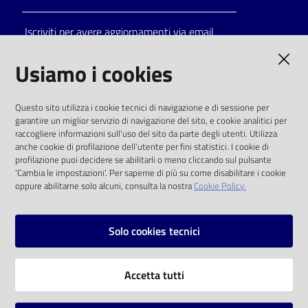
Iscriviti per avere aggiornamenti via email
AMMINISTRAZIONE TRASPARENTE
Usiamo i cookies
I dati personali pubblicati sono riutilizzabili
Questo sito utilizza i cookie tecnici di navigazione e di sessione per
solo alle condizioni previste dalla direttiva
garantire un miglior servizio di navigazione del sito, e cookie analitici per
comunitaria 2003/98/CE e dal d.lgs. 36/2006
raccogliere informazioni sull'uso del sito da parte degli utenti. Utilizza
anche cookie di profilazione dell'utente per fini statistici. I cookie di
SOCIAL
profilazione puoi decidere se abilitarli o meno cliccando sul pulsante
'Cambia le impostazioni'. Per saperne di più su come disabilitare i cookie
oppure abilitarne solo alcuni, consulta la nostra
Cookie Policy.
Facebook
Youtube
Instagram
Solo cookies tecnici
Vai alla pagina
Accetta tutti
Privacy