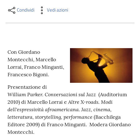
i
contenuti
Condividi
Vedi azioni
Risorse
online
Con Giordano
Montecchi, Marcello
Lorrai, Franco Minganti,
Francesco Bigoni.
Presentazione di
Casa
William Parker. Conversazioni sul Jazz
(Auditorium
Piani
Altre X-roads. Modi
2010) di Marcello Lorrai e
dell'espressività afroamericana. Jazz, cinema,
Archivio
letteratura, storytelling, performance
(Bacchilega
storico
Editore 2009) di Franco Minganti. Modera Giordano
Montecchi.
Decentrate