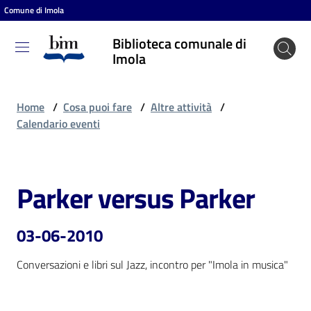
Comune di Imola
Vai al contenuto
Vai alla navigazione
Vai al footer
Biblioteca comunale di
Biblioteca
Imola
comunale
di Imola
Home
/
Cosa puoi fare
/
Altre attività
/
Calendario eventi
Entra
Parker versus Parker
Salta al contenuto
Cosa
puoi
03-06-2010
fare
Conversazioni e libri sul Jazz, incontro per "Imola in musica"
Scopri