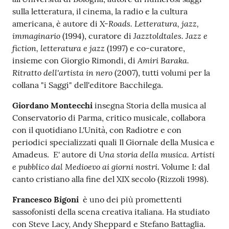
sulla letteratura, il cinema, la radio e la cultura
Catalogo
X-Roads. Letteratura, jazz,
americana, è autore di
on line
immaginario
Jazztoldtales. Jazz e
(1994), curatore di
fiction, letteratura e jazz
(1997) e co-curatore,
Eventi
Amiri Baraka.
insieme con Giorgio Rimondi, di
Ritratto dell'artista in nero
(2007), tutti volumi per la
Chiedi al
collana "i Saggi" dell'editore Bacchilega.
bibliotecario
Giordano Montecchi
insegna Storia della musica al
Conservatorio di Parma, critico musicale, collabora
Avvisi
con il quotidiano L'Unità, con Radiotre e con
periodici specializzati quali Il Giornale della Musica e
Orari
Una storia della musica. Artisti
Amadeus. E' autore di
e pubblico dal Medioevo ai giorni nostri
. Volume I: dal
canto cristiano alla fine del XIX secolo (Rizzoli 1998).
Francesco Bigoni
è uno dei più promettenti
sassofonisti della scena creativa italiana. Ha studiato
con Steve Lacy, Andy Sheppard e Stefano Battaglia.