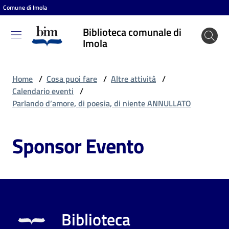
Comune di Imola
Vai al contenuto
Vai alla navigazione
Vai al footer
Biblioteca comunale di
Biblioteca
Imola
comunale
di Imola
Home
/
Cosa puoi fare
/
Altre attività
/
Calendario eventi
/
Parlando d’amore, di poesia, di niente ANNULLATO
Entra
Sponsor Evento
Cosa
puoi
fare
Biblioteca
Scopri