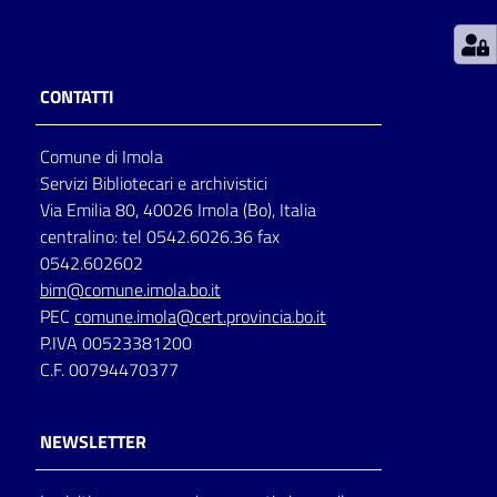
Patto
per
CONTATTI
la
lettura
Comune di Imola
Servizi Bibliotecari e archivistici
Via Emilia 80, 40026 Imola (Bo), Italia
Seguici
centralino: tel 0542.6026.36 fax
su
0542.602602
bim@comune.imola.bo.it
PEC
comune.imola@cert.provincia.bo.it
P.IVA 00523381200
C.F. 00794470377
NEWSLETTER