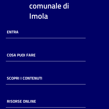
i
comunale di
contenuti
Imola
Risorse
ENTRA
online
COSA PUOI FARE
Casa
Piani
SCOPRI I CONTENUTI
Archivio
storico
RISORSE ONLINE
Decentrate