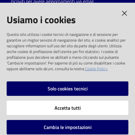
Iscriviti per avere aggiornamenti via email
Catalogo
AMMINISTRAZIONE TRASPARENTE
Usiamo i cookies
on line
I dati personali pubblicati sono riutilizzabili
Eventi
Questo sito utilizza i cookie tecnici di navigazione e di sessione per
solo alle condizioni previste dalla direttiva
garantire un miglior servizio di navigazione del sito, e cookie analitici per
comunitaria 2003/98/CE e dal d.lgs. 36/2006
raccogliere informazioni sull'uso del sito da parte degli utenti. Utilizza
Chiedi al
anche cookie di profilazione dell'utente per fini statistici. I cookie di
bibliotecario
SOCIAL
profilazione puoi decidere se abilitarli o meno cliccando sul pulsante
'Cambia le impostazioni'. Per saperne di più su come disabilitare i cookie
oppure abilitarne solo alcuni, consulta la nostra
Cookie Policy.
Avvisi
Facebook
Youtube
Instagram
Orari
Solo cookies tecnici
Vai alla pagina
Accetta tutti
Privacy
Note legali
Cambia le impostazioni