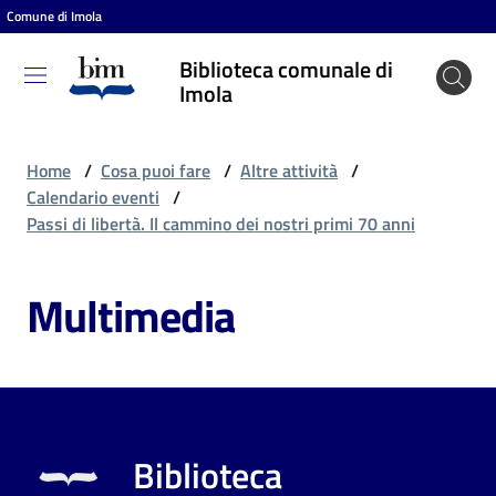
Comune di Imola
Vai al contenuto
Vai alla navigazione
Vai al footer
Biblioteca comunale di
Biblioteca
Imola
comunale
di Imola
Home
/
Cosa puoi fare
/
Altre attività
/
Calendario eventi
/
Passi di libertà. Il cammino dei nostri primi 70 anni
Entra
Multimedia
Cosa
puoi
fare
Biblioteca
Scopri