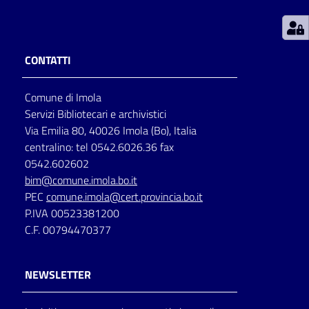
Patto
per
CONTATTI
la
lettura
Comune di Imola
Servizi Bibliotecari e archivistici
Via Emilia 80, 40026 Imola (Bo), Italia
Seguici
centralino: tel 0542.6026.36 fax
su
0542.602602
bim@comune.imola.bo.it
PEC
comune.imola@cert.provincia.bo.it
P.IVA 00523381200
C.F. 00794470377
NEWSLETTER