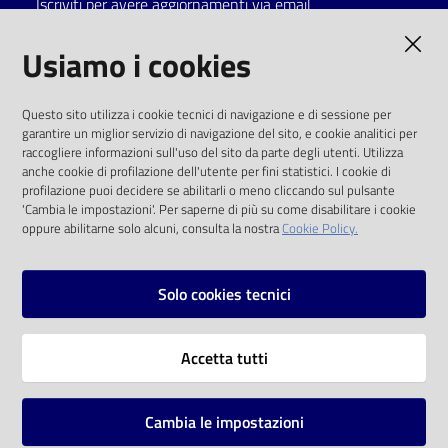
Iscriviti per avere aggiornamenti via email
Catalogo
AMMINISTRAZIONE TRASPARENTE
Usiamo i cookies
on line
I dati personali pubblicati sono riutilizzabili
Eventi
Questo sito utilizza i cookie tecnici di navigazione e di sessione per
solo alle condizioni previste dalla direttiva
garantire un miglior servizio di navigazione del sito, e cookie analitici per
comunitaria 2003/98/CE e dal d.lgs. 36/2006
raccogliere informazioni sull'uso del sito da parte degli utenti. Utilizza
Chiedi al
anche cookie di profilazione dell'utente per fini statistici. I cookie di
bibliotecario
SOCIAL
profilazione puoi decidere se abilitarli o meno cliccando sul pulsante
'Cambia le impostazioni'. Per saperne di più su come disabilitare i cookie
oppure abilitarne solo alcuni, consulta la nostra
Cookie Policy.
Avvisi
Facebook
Youtube
Instagram
Orari
Solo cookies tecnici
Vai alla pagina
Accetta tutti
Privacy
Note legali
Cambia le impostazioni