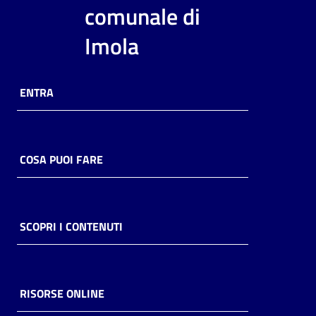
i
comunale di
contenuti
Imola
Risorse
ENTRA
online
COSA PUOI FARE
Casa
Piani
SCOPRI I CONTENUTI
Archivio
storico
RISORSE ONLINE
Decentrate