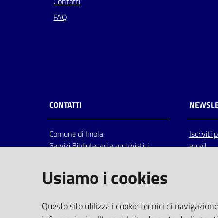
Contatti
FAQ
CONTATTI
NEWSLE
Comune di Imola
Iscriviti
Servizi Bibliotecari e archivistici
email
Via Emilia 80, 40026 Imola (Bo),
Italia
Usiamo i cookies
centralino: tel 0542.6026.36 fax
0542.602602
bim@comune.imola.bo.it
Questo sito utilizza i cookie tecnici di navigazione
PEC