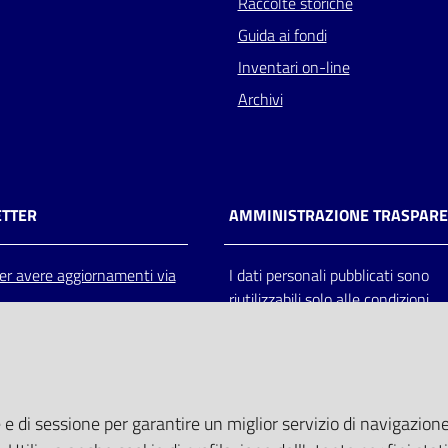
Raccolte storiche
Guida ai fondi
Inventari on-line
Archivi
TTER
AMMINISTRAZIONE TRASPAR
 per avere aggiornamenti via
I dati personali pubblicati sono
riutilizzabili solo alle condizioni
previste dalla direttiva comunitar
2003/98/CE e dal d.lgs. 36/200
 e di sessione per garantire un miglior servizio di navigazione 