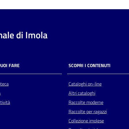
ale di Imola
PUOI FARE
SCOPRI I CONTENUTI
oteca
Cataloghi on-line
a
Altri cataloghi
tività
Raccolte moderne
Raccolte per ragazzi
Collezione imolese