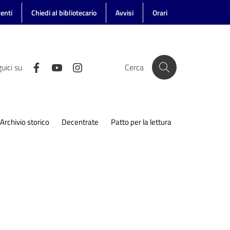
enti
Chiedi al bibliotecario
Avvisi
Orari
uici su
Cerca
Archivio storico
Decentrate
Patto per la lettura