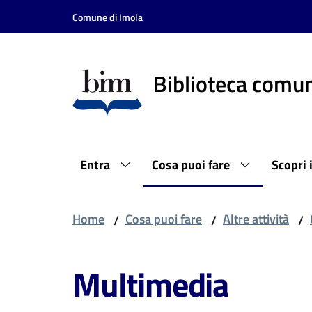
Vai al contenuto
Vai alla navigazione
Vai al footer
Comune di Imola
Biblioteca comun
Entra
Cosa puoi fare
Scopri 
Home
Cosa puoi fare
Altre attività
/
/
/
Multimedia