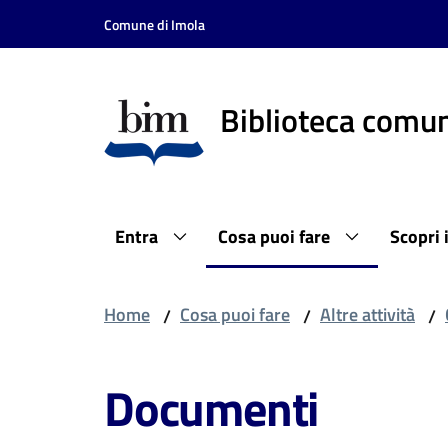
Vai al contenuto
Vai alla navigazione
Vai al footer
Comune di Imola
Biblioteca comun
Entra
Cosa puoi fare
Scopri 
Home
Cosa puoi fare
Altre attività
/
/
/
Documenti