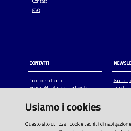
Contatti
FAQ
CONTATTI
NEWSLE
Comune di Imola
Iscriviti
Servizi Bibliotecari e archivistici
email
Via Emilia 80, 40026 Imola (Bo),
Italia
Usiamo i cookies
centralino: tel 0542.6026.36 fax
0542.602602
bim@comune.imola.bo.it
Questo sito utilizza i cookie tecnici di navigazione
PEC