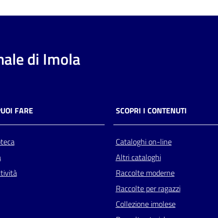
ale di Imola
PUOI FARE
SCOPRI I CONTENUTI
oteca
Cataloghi on-line
a
Altri cataloghi
tività
Raccolte moderne
Raccolte per ragazzi
Collezione imolese