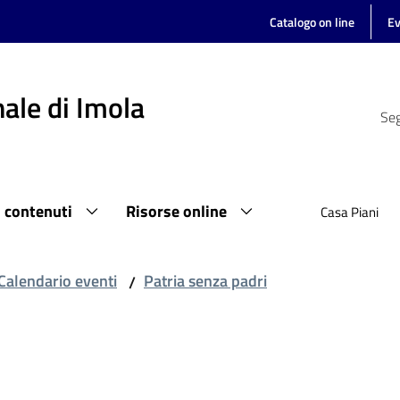
Catalogo on line
Ev
ale di Imola
Seg
i contenuti
Risorse online
Casa Piani
Calendario eventi
Patria senza padri
/