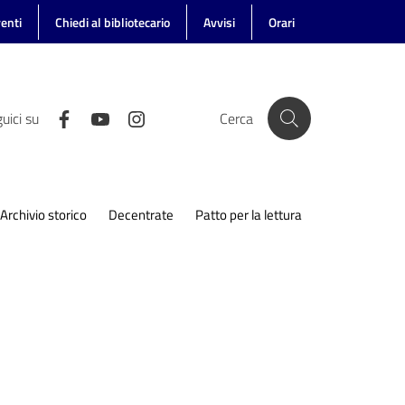
enti
Chiedi al bibliotecario
Avvisi
Orari
uici su
Cerca
Archivio storico
Decentrate
Patto per la lettura