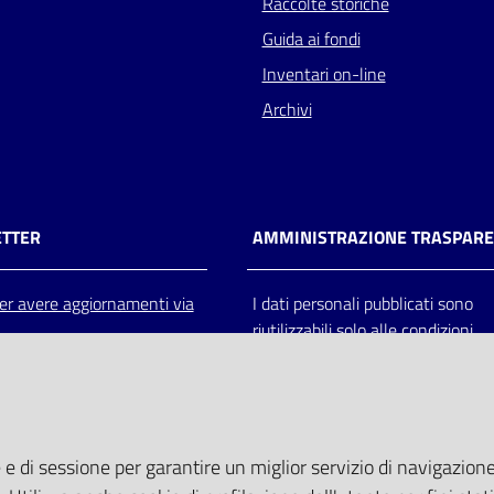
Raccolte storiche
Guida ai fondi
Inventari on-line
Archivi
TTER
AMMINISTRAZIONE TRASPAR
 per avere aggiornamenti via
I dati personali pubblicati sono
riutilizzabili solo alle condizioni
previste dalla direttiva comunitar
2003/98/CE e dal d.lgs. 36/200
 e di sessione per garantire un miglior servizio di navigazione 