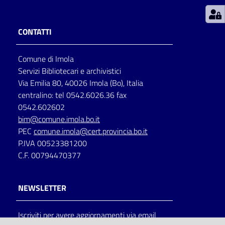
Patto
CONTATTI
per
la
Comune di Imola
lettura
Servizi Bibliotecari e archivistici
Via Emilia 80, 40026 Imola (Bo), Italia
centralino: tel 0542.6026.36 fax
Seguici
0542.602602
su
bim@comune.imola.bo.it
PEC
comune.imola@cert.provincia.bo.it
P.IVA 00523381200
C.F. 00794470377
NEWSLETTER
Iscriviti per avere aggiornamenti via email