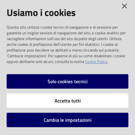
AMMINISTRAZIONE TRASPARENTE
Usiamo i cookies
Catalogo
on line
I dati personali pubblicati sono riutilizzabili
Questo sito utilizza i cookie tecnici di navigazione e di sessione per
solo alle condizioni previste dalla direttiva
Eventi
garantire un miglior servizio di navigazione del sito, e cookie analitici per
comunitaria 2003/98/CE e dal d.lgs. 36/2006
raccogliere informazioni sull'uso del sito da parte degli utenti. Utilizza
anche cookie di profilazione dell'utente per fini statistici. I cookie di
Chiedi al
SOCIAL
profilazione puoi decidere se abilitarli o meno cliccando sul pulsante
bibliotecario
'Cambia le impostazioni'. Per saperne di più su come disabilitare i cookie
oppure abilitarne solo alcuni, consulta la nostra
Cookie Policy.
Facebook
Youtube
Instagram
Avvisi
Solo cookies tecnici
Orari
Vai alla pagina
Accetta tutti
Privacy
Note legali
Cambia le impostazioni
Mappa del sito