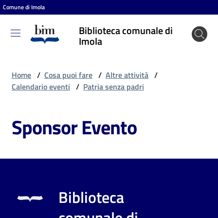
Comune di Imola
Vai al contenuto
Vai alla navigazione
Vai al footer
Biblioteca comunale di
Biblioteca
Imola
comunale
di Imola
Home
/
Cosa puoi fare
/
Altre attività
/
Calendario eventi
/
Patria senza padri
Entra
Sponsor Evento
Cosa
puoi
fare
Biblioteca
Scopri
comunale di