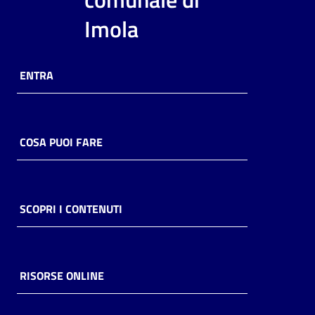
i
Imola
contenuti
ENTRA
Risorse
online
COSA PUOI FARE
Casa
SCOPRI I CONTENUTI
Piani
Archivio
storico
RISORSE ONLINE
Decentrate