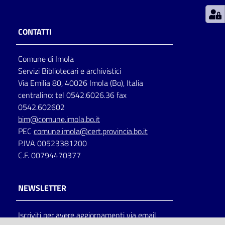
Patto
CONTATTI
per
la
Comune di Imola
lettura
Servizi Bibliotecari e archivistici
Via Emilia 80, 40026 Imola (Bo), Italia
centralino: tel 0542.6026.36 fax
Seguici
0542.602602
su
bim@comune.imola.bo.it
PEC
comune.imola@cert.provincia.bo.it
P.IVA 00523381200
C.F. 00794470377
NEWSLETTER
Iscriviti per avere aggiornamenti via email