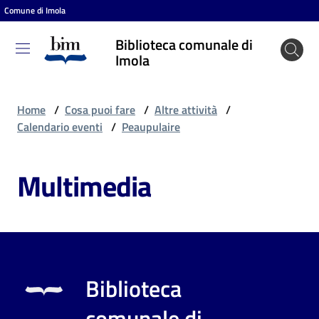
Comune di Imola
Vai al contenuto
Vai alla navigazione
Vai al footer
Biblioteca comunale di
Biblioteca
Imola
comunale
di Imola
Home
/
Cosa puoi fare
/
Altre attività
/
Calendario eventi
/
Peaupulaire
Entra
Multimedia
Cosa
puoi
fare
Biblioteca
Scopri
comunale di