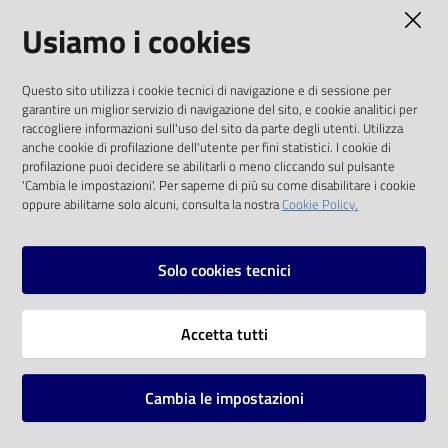
AMMINISTRAZIONE TRASPARENTE
Usiamo i cookies
Catalogo
on line
I dati personali pubblicati sono riutilizzabili
Questo sito utilizza i cookie tecnici di navigazione e di sessione per
solo alle condizioni previste dalla direttiva
Eventi
garantire un miglior servizio di navigazione del sito, e cookie analitici per
comunitaria 2003/98/CE e dal d.lgs. 36/2006
raccogliere informazioni sull'uso del sito da parte degli utenti. Utilizza
anche cookie di profilazione dell'utente per fini statistici. I cookie di
Chiedi al
SOCIAL
profilazione puoi decidere se abilitarli o meno cliccando sul pulsante
bibliotecario
'Cambia le impostazioni'. Per saperne di più su come disabilitare i cookie
oppure abilitarne solo alcuni, consulta la nostra
Cookie Policy.
Facebook
Youtube
Instagram
Avvisi
Solo cookies tecnici
Orari
Vai alla pagina
Accetta tutti
Privacy
Note legali
Cambia le impostazioni
Mappa del sito