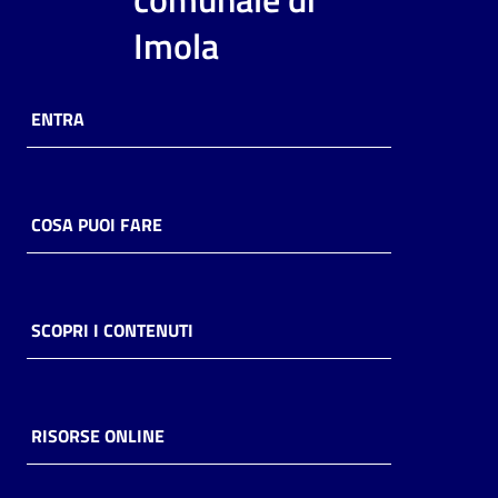
i
Imola
contenuti
ENTRA
Risorse
online
COSA PUOI FARE
Casa
SCOPRI I CONTENUTI
Piani
Archivio
storico
RISORSE ONLINE
Decentrate