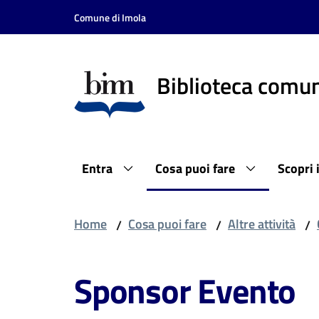
Vai al contenuto
Vai alla navigazione
Vai al footer
Comune di Imola
Biblioteca comun
Entra
Cosa puoi fare
Scopri 
Home
Cosa puoi fare
Altre attività
/
/
/
Sponsor Evento