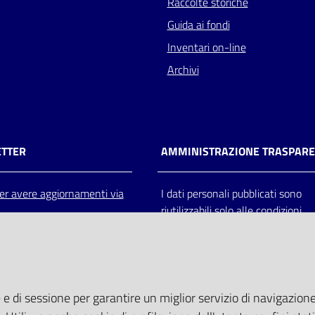
Raccolte storiche
Guida ai fondi
Inventari on-line
Archivi
TTER
AMMINISTRAZIONE TRASPAR
 per avere aggiornamenti via
I dati personali pubblicati sono
riutilizzabili solo alle condizioni
previste dalla direttiva comunitar
2003/98/CE e dal d.lgs. 36/200
 e di sessione per garantire un miglior servizio di navigazione 