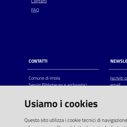
Contatti
FAQ
CONTATTI
NEWSLE
Comune di Imola
Iscriviti
Servizi Bibliotecari e archivistici
email
Via Emilia 80, 40026 Imola (Bo),
Italia
Usiamo i cookies
centralino: tel 0542.6026.36 fax
0542.602602
bim@comune.imola.bo.it
Questo sito utilizza i cookie tecnici di navigazione
PEC