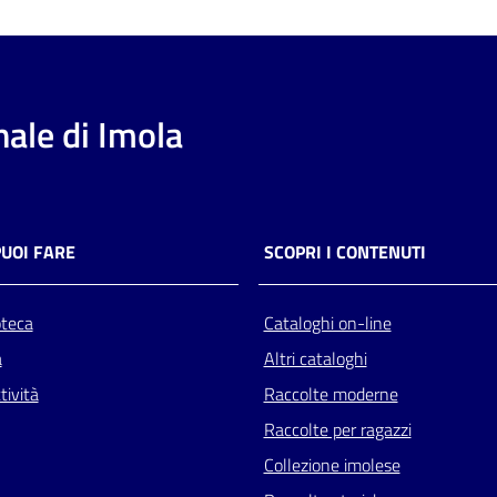
ale di Imola
PUOI FARE
SCOPRI I CONTENUTI
oteca
Cataloghi on-line
a
Altri cataloghi
tività
Raccolte moderne
Raccolte per ragazzi
Collezione imolese