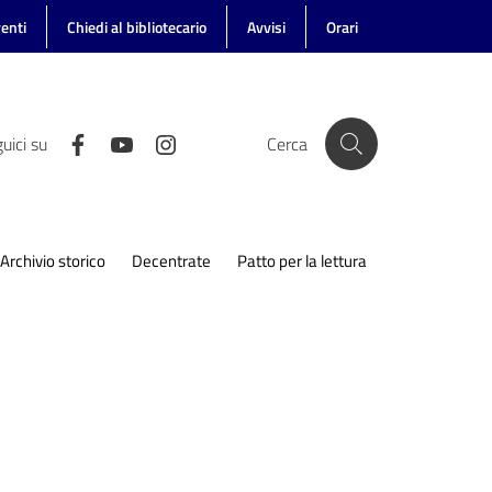
enti
Chiedi al bibliotecario
Avvisi
Orari
uici su
Cerca
Archivio storico
Decentrate
Patto per la lettura