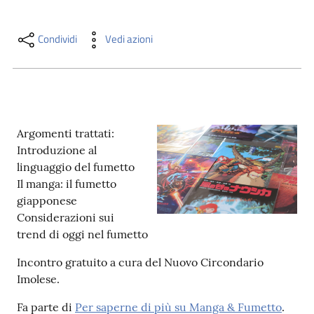
i
contenuti
Condividi
Vedi azioni
Risorse
online
Argomenti trattati:
Introduzione al
linguaggio del fumetto
Il manga: il fumetto
giapponese
Casa
Considerazioni sui
Piani
trend di oggi nel fumetto
Archivio
Incontro gratuito a cura del Nuovo Circondario
storico
Imolese.
Fa parte di
Per saperne di più su Manga & Fumetto
.
Decentrate