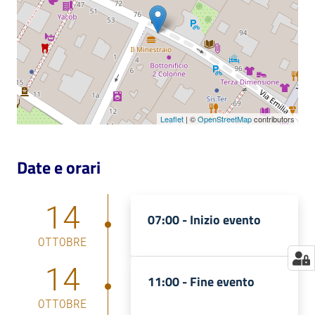
Catalogo
on line
Eventi
Chiedi al
Leaflet
| ©
OpenStreetMap
contributors
bibliotecario
Date e orari
Avvisi
Orari
14
07:00 -
Inizio evento
OTTOBRE
14
11:00 -
Fine evento
OTTOBRE