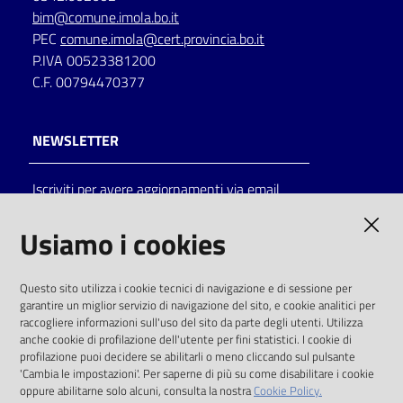
bim@comune.imola.bo.it
PEC
comune.imola@cert.provincia.bo.it
P.IVA 00523381200
C.F. 00794470377
NEWSLETTER
Iscriviti per avere aggiornamenti via email
AMMINISTRAZIONE TRASPARENTE
Usiamo i cookies
I dati personali pubblicati sono riutilizzabili
Questo sito utilizza i cookie tecnici di navigazione e di sessione per
solo alle condizioni previste dalla direttiva
garantire un miglior servizio di navigazione del sito, e cookie analitici per
comunitaria 2003/98/CE e dal d.lgs. 36/2006
raccogliere informazioni sull'uso del sito da parte degli utenti. Utilizza
anche cookie di profilazione dell'utente per fini statistici. I cookie di
SOCIAL
profilazione puoi decidere se abilitarli o meno cliccando sul pulsante
'Cambia le impostazioni'. Per saperne di più su come disabilitare i cookie
oppure abilitarne solo alcuni, consulta la nostra
Cookie Policy.