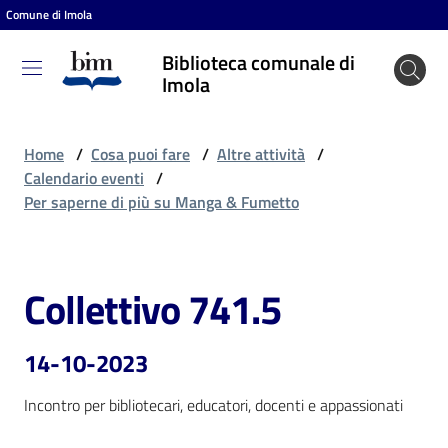
Comune di Imola
Vai al contenuto
Vai alla navigazione
Vai al footer
Biblioteca comunale di
Biblioteca
Imola
comunale
di Imola
Home
/
Cosa puoi fare
/
Altre attività
/
Calendario eventi
/
Per saperne di più su Manga & Fumetto
Entra
Collettivo 741.5
Salta al contenuto
Cosa
puoi
fare
14-10-2023
Incontro per bibliotecari, educatori, docenti e appassionati
Scopri