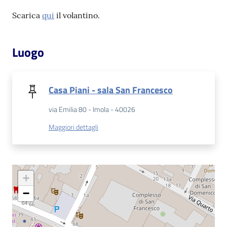
Scarica
qui
il volantino.
Patto
per
Luogo
la
lettura
Casa Piani - sala San Francesco
Seguici
via Emilia 80 - Imola - 40026
su
Maggiori dettagli
+
−