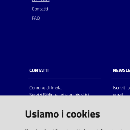
Contatti
FAQ
CONTATTI
NEWSLE
Comune di Imola
Iscriviti
Servizi Bibliotecari e archivistici
email
Via Emilia 80, 40026 Imola (Bo),
Italia
Usiamo i cookies
centralino: tel 0542.6026.36 fax
0542.602602
bim@comune.imola.bo.it