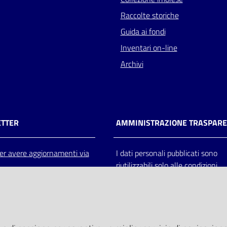
Raccolte storiche
Guida ai fondi
Inventari on-line
Archivi
TTER
AMMINISTRAZIONE TRASPAR
 per avere aggiornamenti via
I dati personali pubblicati sono
riutilizzabili solo alle condizioni
previste dalla direttiva comunitar
2003/98/CE e dal d.lgs. 36/200