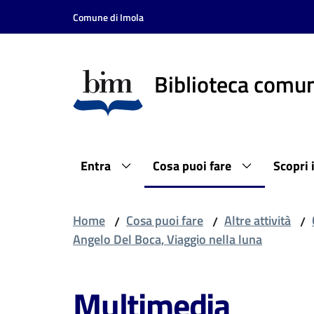
Vai al contenuto
Vai alla navigazione
Vai al footer
Comune di Imola
Biblioteca comun
Entra
Cosa puoi fare
Scopri 
Home
Cosa puoi fare
Altre attività
/
/
/
Angelo Del Boca, Viaggio nella luna
Multimedia