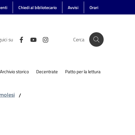
enti
Chiedi al bibliotecario
Avvisi
Orari
uici su
Cerca
Archivio storico
Decentrate
Patto per la lettura
imolesi
/