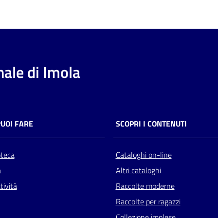
ale di Imola
PUOI FARE
SCOPRI I CONTENUTI
oteca
Cataloghi on-line
a
Altri cataloghi
tività
Raccolte moderne
Raccolte per ragazzi
Collezione imolese