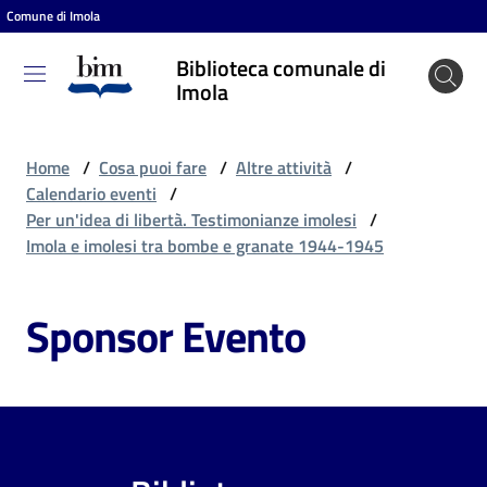
Comune di Imola
Vai al contenuto
Vai alla navigazione
Vai al footer
Biblioteca comunale di
Biblioteca
Imola
comunale
di Imola
Home
/
Cosa puoi fare
/
Altre attività
/
Calendario eventi
/
Per un'idea di libertà. Testimonianze imolesi
/
Entra
Imola e imolesi tra bombe e granate 1944-1945
Sponsor Evento
Cosa
puoi
fare
Scopri