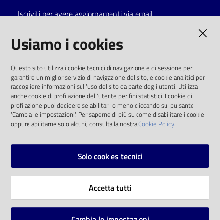
Iscriviti per avere aggiornamenti via email
Catalogo
on line
AMMINISTRAZIONE TRASPARENTE
Usiamo i cookies
Eventi
I dati personali pubblicati sono riutilizzabili
Questo sito utilizza i cookie tecnici di navigazione e di sessione per
solo alle condizioni previste dalla direttiva
garantire un miglior servizio di navigazione del sito, e cookie analitici per
Chiedi al
comunitaria 2003/98/CE e dal d.lgs. 36/2006
raccogliere informazioni sull'uso del sito da parte degli utenti. Utilizza
bibliotecario
anche cookie di profilazione dell'utente per fini statistici. I cookie di
SOCIAL
profilazione puoi decidere se abilitarli o meno cliccando sul pulsante
Avvisi
'Cambia le impostazioni'. Per saperne di più su come disabilitare i cookie
oppure abilitarne solo alcuni, consulta la nostra
Cookie Policy.
Facebook
Youtube
Instagram
Orari
Solo cookies tecnici
Vai alla pagina
Accetta tutti
Privacy
Note legali
Cambia le impostazioni