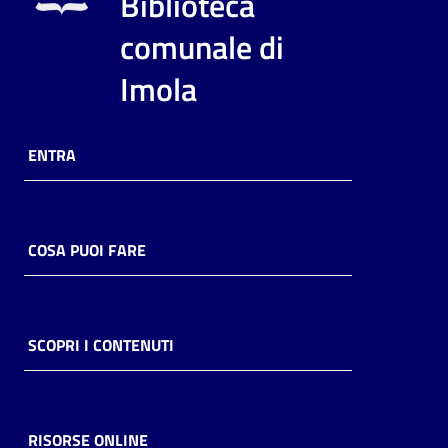
Biblioteca
i
contenuti
comunale di
Imola
Risorse
online
ENTRA
COSA PUOI FARE
Casa
Piani
SCOPRI I CONTENUTI
Archivio
storico
RISORSE ONLINE
Decentrate