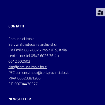
Patto
per
la
CONTATTI
lettura
Comune di Imola
Servizi Bibliotecari e archivistici
Seguici
Via Emilia 80, 40026 Imola (Bo), Italia
su
centralino: tel 0542.6026.36 fax
0542.602602
bim@comune.imola.bo.it
PEC
comune.imola@cert.provincia.bo.it
P.IVA 00523381200
C.F. 00794470377
NEWSLETTER