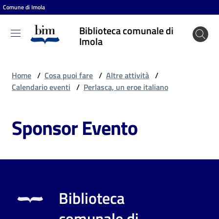
Comune di Imola
Vai al contenuto
Vai alla navigazione
Vai al footer
Biblioteca comunale di
Biblioteca
Imola
comunale
di Imola
Home
/
Cosa puoi fare
/
Altre attività
/
Calendario eventi
/
Perlasca, un eroe italiano
Entra
Sponsor Evento
Cosa
puoi
fare
Biblioteca
Scopri
comunale di