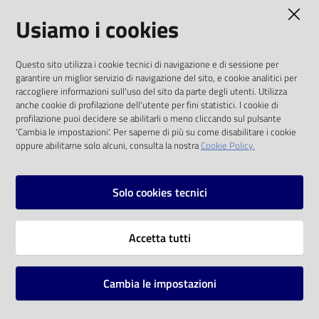
AMMINISTRAZIONE TRASPARENTE
Usiamo i cookies
Catalogo
on line
I dati personali pubblicati sono riutilizzabili
Questo sito utilizza i cookie tecnici di navigazione e di sessione per
solo alle condizioni previste dalla direttiva
Eventi
garantire un miglior servizio di navigazione del sito, e cookie analitici per
comunitaria 2003/98/CE e dal d.lgs. 36/2006
raccogliere informazioni sull'uso del sito da parte degli utenti. Utilizza
anche cookie di profilazione dell'utente per fini statistici. I cookie di
Chiedi al
SOCIAL
profilazione puoi decidere se abilitarli o meno cliccando sul pulsante
bibliotecario
'Cambia le impostazioni'. Per saperne di più su come disabilitare i cookie
oppure abilitarne solo alcuni, consulta la nostra
Cookie Policy.
Facebook
Youtube
Instagram
Avvisi
Solo cookies tecnici
Orari
Vai alla pagina
Accetta tutti
Privacy
Note legali
Cambia le impostazioni
Mappa del sito