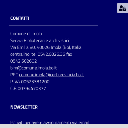
Patto
CONTATTI
per
la
Comune di Imola
lettura
Servizi Bibliotecari e archivistici
Via Emilia 80, 40026 Imola (Bo), Italia
centralino: tel 0542.6026.36 fax
Seguici
0542.602602
su
bim@comune.imola.bo.it
PEC
comune.imola@cert.provincia.bo.it
P.IVA 00523381200
C.F. 00794470377
NEWSLETTER
Iscriviti per avere aggiornamenti via email