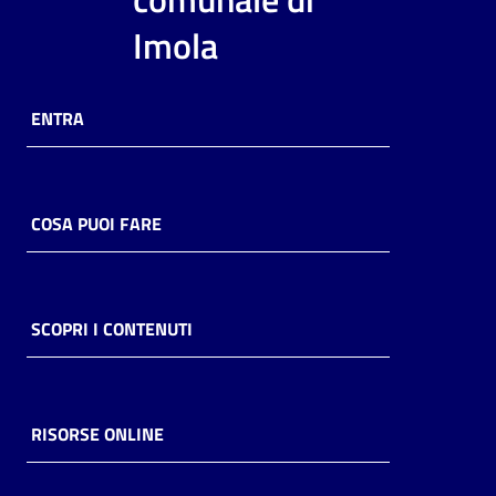
i
Imola
contenuti
ENTRA
Risorse
online
COSA PUOI FARE
Casa
SCOPRI I CONTENUTI
Piani
Archivio
storico
RISORSE ONLINE
Decentrate