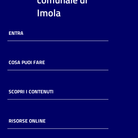
i
Imola
contenuti
ENTRA
Risorse
online
COSA PUOI FARE
Casa
SCOPRI I CONTENUTI
Piani
Archivio
storico
RISORSE ONLINE
Decentrate