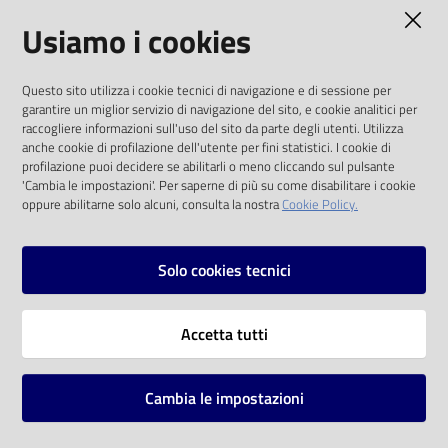
AMMINISTRAZIONE TRASPARENTE
Usiamo i cookies
Catalogo
on line
I dati personali pubblicati sono riutilizzabili
Questo sito utilizza i cookie tecnici di navigazione e di sessione per
solo alle condizioni previste dalla direttiva
Eventi
garantire un miglior servizio di navigazione del sito, e cookie analitici per
comunitaria 2003/98/CE e dal d.lgs. 36/2006
raccogliere informazioni sull'uso del sito da parte degli utenti. Utilizza
anche cookie di profilazione dell'utente per fini statistici. I cookie di
Chiedi al
SOCIAL
profilazione puoi decidere se abilitarli o meno cliccando sul pulsante
bibliotecario
'Cambia le impostazioni'. Per saperne di più su come disabilitare i cookie
oppure abilitarne solo alcuni, consulta la nostra
Cookie Policy.
Facebook
Youtube
Instagram
Avvisi
Solo cookies tecnici
Orari
Vai alla pagina
Accetta tutti
Privacy
Note legali
Cambia le impostazioni
Mappa del sito