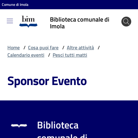
Comune di Imola
Vai al contenuto
Vai alla navigazione
Vai al footer
Biblioteca comunale di
Biblioteca
Imola
comunale
di Imola
Home
/
Cosa puoi fare
/
Altre attività
/
Calendario eventi
/
Pesci tutti matti
Entra
Sponsor Evento
Cosa
puoi
fare
Biblioteca
Scopri
comunale di