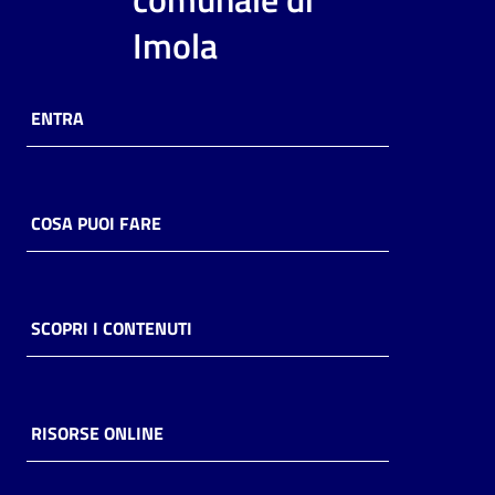
i
Imola
contenuti
ENTRA
Risorse
online
COSA PUOI FARE
Casa
SCOPRI I CONTENUTI
Piani
Archivio
storico
RISORSE ONLINE
Decentrate