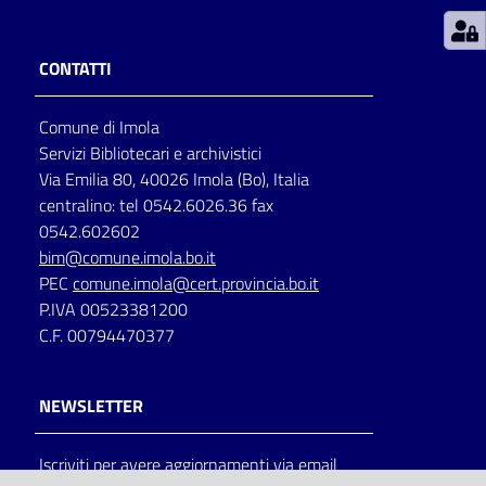
Patto
CONTATTI
per
la
Comune di Imola
lettura
Servizi Bibliotecari e archivistici
Via Emilia 80, 40026 Imola (Bo), Italia
centralino: tel 0542.6026.36 fax
Seguici
0542.602602
su
bim@comune.imola.bo.it
PEC
comune.imola@cert.provincia.bo.it
P.IVA 00523381200
C.F. 00794470377
NEWSLETTER
Iscriviti per avere aggiornamenti via email