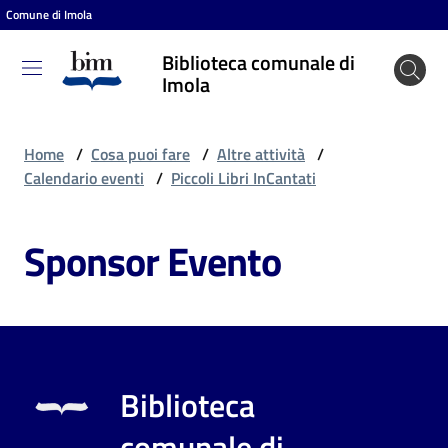
Comune di Imola
Vai al contenuto
Vai alla navigazione
Vai al footer
Biblioteca comunale di
Biblioteca
Imola
comunale
di Imola
Home
/
Cosa puoi fare
/
Altre attività
/
Calendario eventi
/
Piccoli Libri InCantati
Entra
Sponsor Evento
Cosa
puoi
fare
Biblioteca
Scopri
comunale di