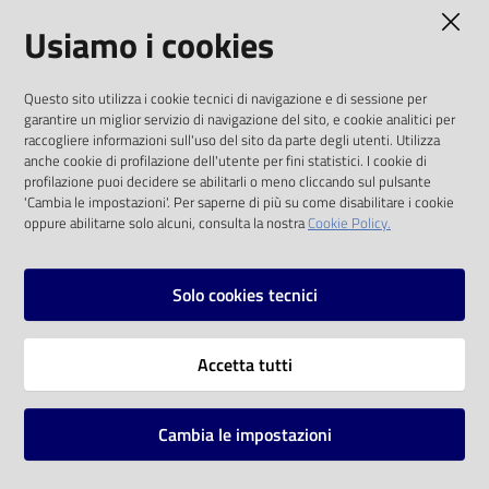
AMMINISTRAZIONE TRASPARENTE
Usiamo i cookies
Catalogo
on line
I dati personali pubblicati sono riutilizzabili
Questo sito utilizza i cookie tecnici di navigazione e di sessione per
solo alle condizioni previste dalla direttiva
Eventi
garantire un miglior servizio di navigazione del sito, e cookie analitici per
comunitaria 2003/98/CE e dal d.lgs. 36/2006
raccogliere informazioni sull'uso del sito da parte degli utenti. Utilizza
anche cookie di profilazione dell'utente per fini statistici. I cookie di
Chiedi al
SOCIAL
profilazione puoi decidere se abilitarli o meno cliccando sul pulsante
bibliotecario
'Cambia le impostazioni'. Per saperne di più su come disabilitare i cookie
oppure abilitarne solo alcuni, consulta la nostra
Cookie Policy.
Facebook
Youtube
Instagram
Avvisi
Solo cookies tecnici
Orari
Vai alla pagina
Accetta tutti
Privacy
Note legali
Cambia le impostazioni
Mappa del sito