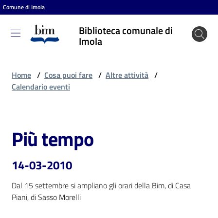
Comune di Imola
Vai al contenuto
Vai alla navigazione
Vai al footer
Biblioteca comunale di
Biblioteca
Imola
comunale
di Imola
Home
/
Cosa puoi fare
/
Altre attività
/
Calendario eventi
Entra
Più tempo
Salta al contenuto
Cosa
puoi
14-03-2010
fare
Dal 15 settembre si ampliano gli orari della Bim, di Casa 
Piani, di Sasso Morelli 
Scopri