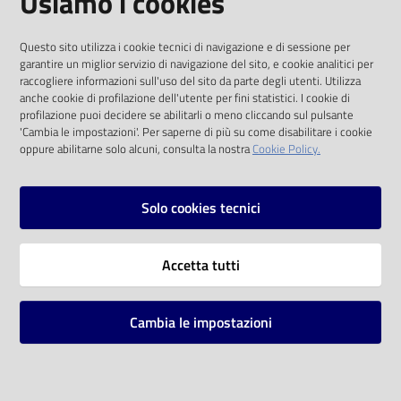
Usiamo i cookies
I dati personali pubblicati sono riutilizzabili
Questo sito utilizza i cookie tecnici di navigazione e di sessione per
solo alle condizioni previste dalla direttiva
garantire un miglior servizio di navigazione del sito, e cookie analitici per
comunitaria 2003/98/CE e dal d.lgs. 36/2006
raccogliere informazioni sull'uso del sito da parte degli utenti. Utilizza
anche cookie di profilazione dell'utente per fini statistici. I cookie di
SOCIAL
profilazione puoi decidere se abilitarli o meno cliccando sul pulsante
'Cambia le impostazioni'. Per saperne di più su come disabilitare i cookie
oppure abilitarne solo alcuni, consulta la nostra
Cookie Policy.
Facebook
Youtube
Instagram
Solo cookies tecnici
Vai alla pagina
Accetta tutti
Privacy
Note legali
Cambia le impostazioni
Mappa del sito
Impostazioni cookie