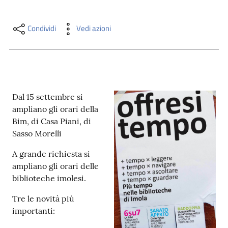
i
contenuti
Condividi
Vedi azioni
Risorse
online
Dal 15 settembre si
ampliano gli orari della
Bim, di Casa Piani, di
Sasso Morelli
Casa
A grande richiesta si
Piani
ampliano gli orari delle
biblioteche imolesi.
Archivio
storico
Tre le novità più
importanti:
Decentrate