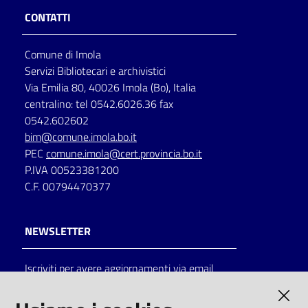
CONTATTI
Comune di Imola
Servizi Bibliotecari e archivistici
Via Emilia 80, 40026 Imola (Bo), Italia
centralino: tel 0542.6026.36 fax
0542.602602
bim@comune.imola.bo.it
PEC
comune.imola@cert.provincia.bo.it
P.IVA 00523381200
C.F. 00794470377
NEWSLETTER
Iscriviti per avere aggiornamenti via email
AMMINISTRAZIONE TRASPARENTE