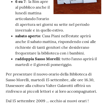
6 su 7
: la Bim apre
al pubblico anche il
Patto
lunedì mattina
per
articolando l'orario
la
di apertura sei giorni su sette nel periodo
lettura
invernale e in quello estivo.
sabato aperto
: Casa Piani nell'estate aprirà
anche il sabato mattina, rispondendo così alle
richieste di tanti genitori che desiderano
Seguici
frequentare la biblioteca con i bambini.
su
raddoppia Sasso Morelli
: tutto l'anno aprirà il
martedì e il giovedì pomeriggio.
Per presentare il nuovo orario della Biblioteca di
Sasso Morelli, martedì 15 settembre, alle ore 16.30,
l'Assessore alla cultura Valter Galavotti offrirà un
rinfresco ai piccoli lettori e ai loro accompagnatori.
Dal 15 settembre 2009 ... occhio ai nuovi orari !