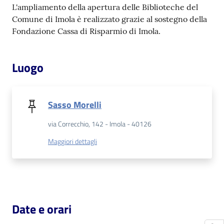
L'ampliamento della apertura delle Biblioteche del
Catalogo
Comune di Imola è realizzato grazie al sostegno della
on line
Fondazione Cassa di Risparmio di Imola.
Eventi
Luogo
Chiedi al
bibliotecario
Sasso Morelli
Avvisi
via Correcchio, 142 - Imola - 40126
Maggiori dettagli
Orari
Date e orari