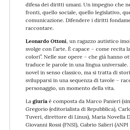
difesa dei diritti umani. Un impegno che neg
fronti, quello sociale, quello legislativo, qu
comunicazione. Difendere i diritti fondamen
raccontare.
Leonardo Ottoni
, un ragazzo autistico imo
svolge con l’arte. È capace – come recita la
colori”. Nelle sue opere – che già hanno o
traduce le parole in una lingua universale.
novel in senso classico, ma si tratta di sto
svilupparsi in una sequenza di tavole – rac
personaggio, un momento della vita.
La
giuria
è composta da Marco Panieri (sin
Gregorio (editorialista di Repubblica), Carlo
Tuveri, direttore di Linus), Maria Novella 
Giovanni Rossi (FNSI), Gabrio Salieri (ANPI 