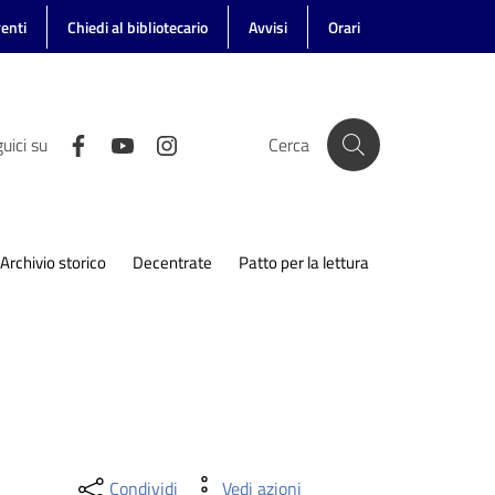
enti
Chiedi al bibliotecario
Avvisi
Orari
uici su
Cerca
Archivio storico
Decentrate
Patto per la lettura
Condividi
Vedi azioni