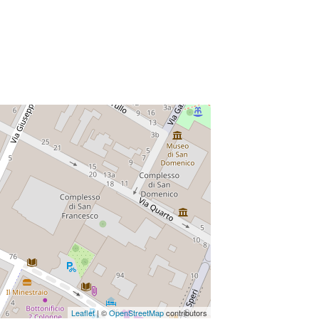
Leaflet
| ©
OpenStreetMap
contributors