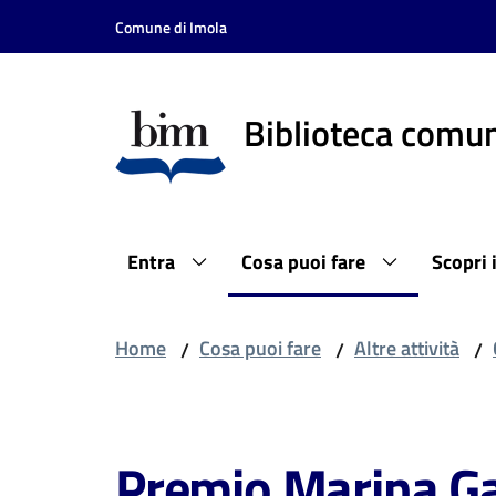
Vai al contenuto
Vai alla navigazione
Vai al footer
Comune di Imola
Biblioteca comun
Entra
Cosa puoi fare
Scopri 
Home
Cosa puoi fare
Altre attività
/
/
/
Salta al contenuto
Premio Marina Ga