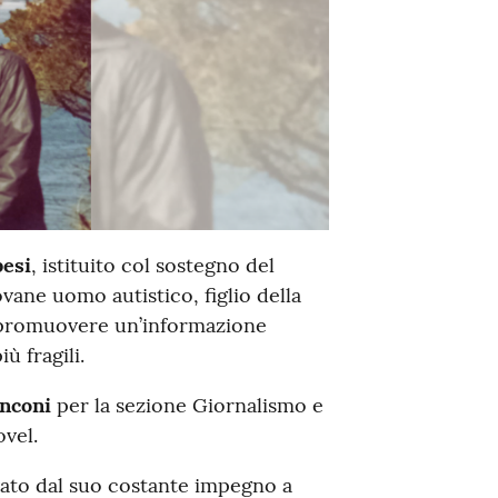
esi
, istituito col sostegno del
ane uomo autistico, figlio della
r promuovere un’informazione
ù fragili.
anconi
per la sezione Giornalismo e
vel.
ato dal suo costante impegno a