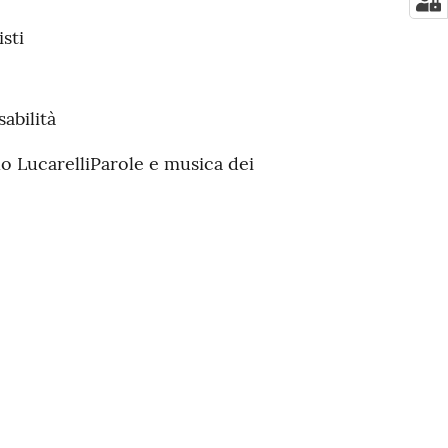
sti
abilità
o Lucarelli
Parole e musica dei