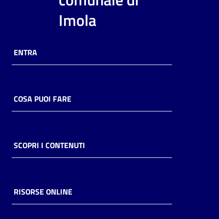
i
Imola
contenuti
ENTRA
Risorse
online
COSA PUOI FARE
Casa
SCOPRI I CONTENUTI
Piani
Archivio
storico
RISORSE ONLINE
Decentrate