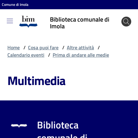
Comune di Imola
Vai al contenuto
Vai alla navigazione
Vai al footer
Biblioteca comunale di
Biblioteca
Imola
comunale
di Imola
Home
/
Cosa puoi fare
/
Altre attività
/
Calendario eventi
/
Prima di andare alle medie
Entra
Multimedia
Cosa
puoi
fare
Biblioteca
Scopri
comunale di