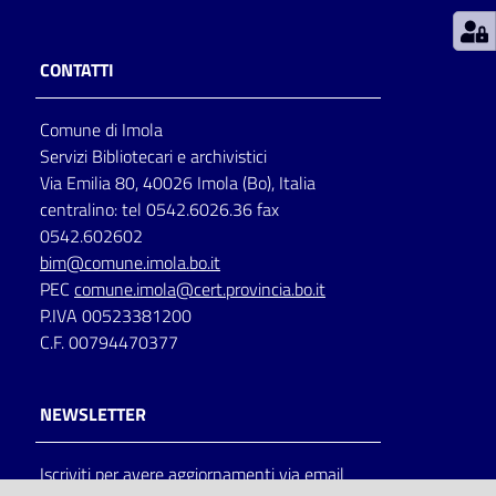
Patto
CONTATTI
per
la
Comune di Imola
lettura
Servizi Bibliotecari e archivistici
Via Emilia 80, 40026 Imola (Bo), Italia
centralino: tel 0542.6026.36 fax
Seguici
0542.602602
su
bim@comune.imola.bo.it
PEC
comune.imola@cert.provincia.bo.it
P.IVA 00523381200
C.F. 00794470377
NEWSLETTER
Iscriviti per avere aggiornamenti via email