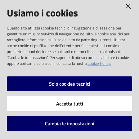
AMMINISTRAZIONE TRASPARENTE
Usiamo i cookies
Catalogo
on line
I dati personali pubblicati sono riutilizzabili
Questo sito utilizza i cookie tecnici di navigazione e di sessione per
solo alle condizioni previste dalla direttiva
Eventi
garantire un miglior servizio di navigazione del sito, e cookie analitici per
comunitaria 2003/98/CE e dal d.lgs. 36/2006
raccogliere informazioni sull'uso del sito da parte degli utenti. Utilizza
anche cookie di profilazione dell'utente per fini statistici. I cookie di
Chiedi al
SOCIAL
profilazione puoi decidere se abilitarli o meno cliccando sul pulsante
bibliotecario
'Cambia le impostazioni'. Per saperne di più su come disabilitare i cookie
oppure abilitarne solo alcuni, consulta la nostra
Cookie Policy.
Facebook
Youtube
Instagram
Avvisi
Solo cookies tecnici
Orari
Vai alla pagina
Accetta tutti
Privacy
Note legali
Cambia le impostazioni
Mappa del sito