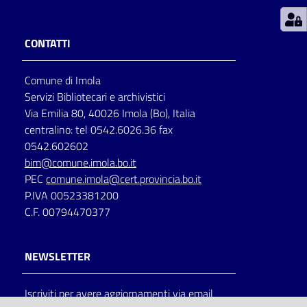
Patto
CONTATTI
per
la
Comune di Imola
lettura
Servizi Bibliotecari e archivistici
Via Emilia 80, 40026 Imola (Bo), Italia
centralino: tel 0542.6026.36 fax
Seguici
0542.602602
su
bim@comune.imola.bo.it
PEC
comune.imola@cert.provincia.bo.it
P.IVA 00523381200
C.F. 00794470377
NEWSLETTER
Iscriviti per avere aggiornamenti via email