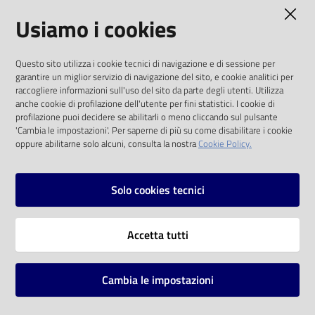
AMMINISTRAZIONE TRASPARENTE
Usiamo i cookies
Catalogo
on line
I dati personali pubblicati sono riutilizzabili
Questo sito utilizza i cookie tecnici di navigazione e di sessione per
solo alle condizioni previste dalla direttiva
Eventi
garantire un miglior servizio di navigazione del sito, e cookie analitici per
comunitaria 2003/98/CE e dal d.lgs. 36/2006
raccogliere informazioni sull'uso del sito da parte degli utenti. Utilizza
anche cookie di profilazione dell'utente per fini statistici. I cookie di
Chiedi al
SOCIAL
profilazione puoi decidere se abilitarli o meno cliccando sul pulsante
bibliotecario
'Cambia le impostazioni'. Per saperne di più su come disabilitare i cookie
oppure abilitarne solo alcuni, consulta la nostra
Cookie Policy.
Facebook
Youtube
Instagram
Avvisi
Solo cookies tecnici
Orari
Vai alla pagina
Accetta tutti
Privacy
Note legali
Cambia le impostazioni
Mappa del sito