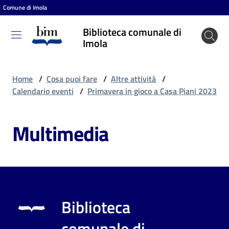
Comune di Imola
Vai al contenuto
Vai alla navigazione
Vai al footer
Biblioteca comunale di
Biblioteca
Imola
comunale
di Imola
Home
/
Cosa puoi fare
/
Altre attività
/
Calendario eventi
/
Primavera in gioco a Casa Piani 2023
Entra
Multimedia
Cosa
puoi
fare
Biblioteca
Scopri
comunale di