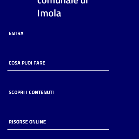
i
Imola
contenuti
ENTRA
Risorse
online
COSA PUOI FARE
Casa
SCOPRI I CONTENUTI
Piani
Archivio
storico
RISORSE ONLINE
Decentrate