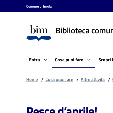
Vai al contenuto
Vai alla navigazione
Vai al footer
Comune di Imola
Biblioteca comun
Entra
Cosa puoi fare
Scopri 
Home
Cosa puoi fare
Altre attività
/
/
/
Salta al contenuto
Pesce d’aprile!