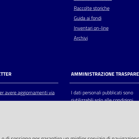
Raccolte storiche
Guida ai fondi
Inventari on-line
Archivi
TTER
AMMINISTRAZIONE TRASPAR
 per avere aggiornamenti via
I dati personali pubblicati sono
riutilizzabili solo alle condizioni
previste dalla direttiva comunitar
2003/98/CE e dal d.lgs. 36/200
 e di sessione per garantire un miglior servizio di navigazione 