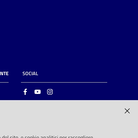
ENTE
SOCIAL
Facebook
Youtube
Instagram
ia
6
del sito, e cookie analitici per raccogliere