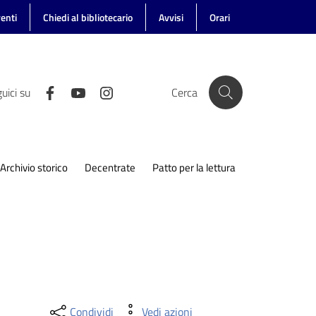
enti
Chiedi al bibliotecario
Avvisi
Orari
uici su
Cerca
Archivio storico
Decentrate
Patto per la lettura
Condividi
Vedi azioni