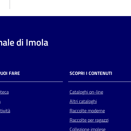
ale di Imola
PUOI FARE
SCOPRI I CONTENUTI
oteca
Cataloghi on-line
a
Altri cataloghi
tività
Raccolte moderne
Raccolte per ragazzi
Collezione imolese