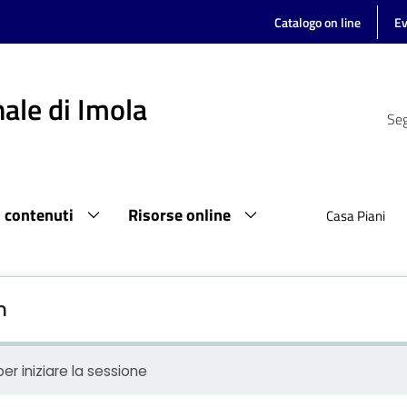
Catalogo on line
Ev
ale di Imola
Seg
i contenuti
Risorse online
Casa Piani
n
er iniziare la sessione