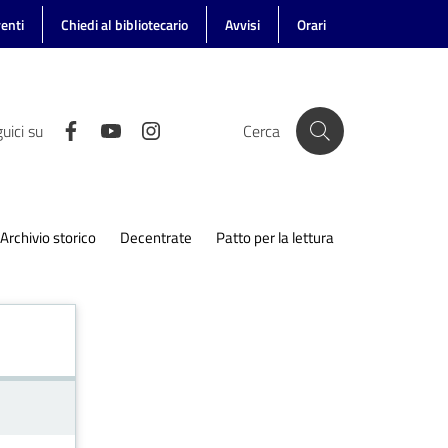
enti
Chiedi al bibliotecario
Avvisi
Orari
uici su
Cerca
Archivio storico
Decentrate
Patto per la lettura