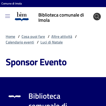
Comune di Imola
Vai al contenuto
Vai alla navigazione
Vai al footer
Biblioteca comunale di
Biblioteca
Imola
comunale
di Imola
Home
/
Cosa puoi fare
/
Altre attività
/
Calendario eventi
/
Luci di Natale
Entra
Sponsor Evento
Cosa
puoi
fare
Biblioteca
Scopri
comunale di