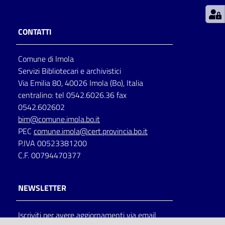
Patto
CONTATTI
per
la
Comune di Imola
lettura
Servizi Bibliotecari e archivistici
Via Emilia 80, 40026 Imola (Bo), Italia
centralino: tel 0542.6026.36 fax
Seguici
0542.602602
su
bim@comune.imola.bo.it
PEC
comune.imola@cert.provincia.bo.it
P.IVA 00523381200
C.F. 00794470377
NEWSLETTER
Iscriviti per avere aggiornamenti via email