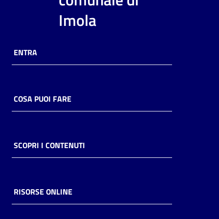
i
Imola
contenuti
ENTRA
Risorse
online
COSA PUOI FARE
Casa
SCOPRI I CONTENUTI
Piani
Archivio
storico
RISORSE ONLINE
Decentrate