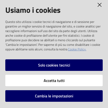
AMMINISTRAZIONE TRASPARENTE
Usiamo i cookies
Catalogo
on line
I dati personali pubblicati sono riutilizzabili
Questo sito utilizza i cookie tecnici di navigazione e di sessione per
solo alle condizioni previste dalla direttiva
Eventi
garantire un miglior servizio di navigazione del sito, e cookie analitici per
comunitaria 2003/98/CE e dal d.lgs. 36/2006
raccogliere informazioni sull'uso del sito da parte degli utenti. Utilizza
anche cookie di profilazione dell'utente per fini statistici. I cookie di
Chiedi al
SOCIAL
profilazione puoi decidere se abilitarli o meno cliccando sul pulsante
bibliotecario
'Cambia le impostazioni'. Per saperne di più su come disabilitare i cookie
oppure abilitarne solo alcuni, consulta la nostra
Cookie Policy.
Facebook
Youtube
Instagram
Avvisi
Solo cookies tecnici
Orari
Vai alla pagina
Accetta tutti
Privacy
Note legali
Cambia le impostazioni
Mappa del sito