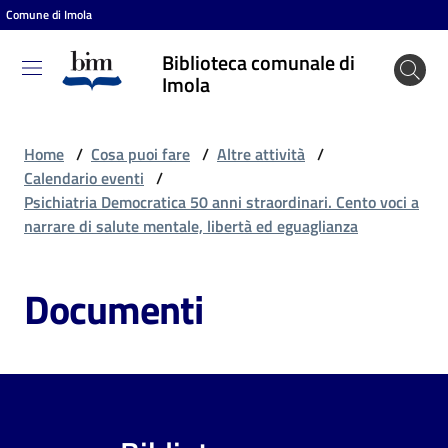
Comune di Imola
Vai al contenuto
Vai alla navigazione
Vai al footer
Biblioteca comunale di
Biblioteca
Imola
comunale
di Imola
Home
/
Cosa puoi fare
/
Altre attività
/
Calendario eventi
/
Psichiatria Democratica 50 anni straordinari. Cento voci a
Entra
narrare di salute mentale, libertà ed eguaglianza
Documenti
Cosa
puoi
fare
Scopri