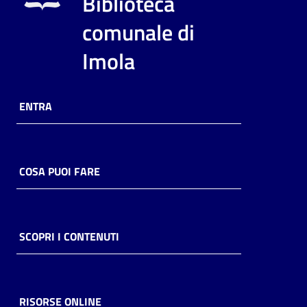
Biblioteca
i
contenuti
comunale di
Imola
Risorse
online
ENTRA
COSA PUOI FARE
Casa
Piani
SCOPRI I CONTENUTI
Archivio
storico
RISORSE ONLINE
Decentrate