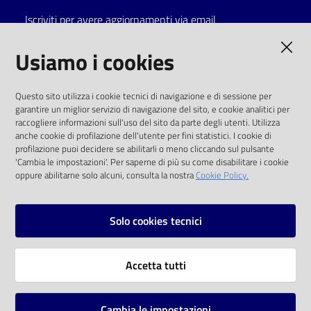
Iscriviti per avere aggiornamenti via email
Catalogo
on line
AMMINISTRAZIONE TRASPARENTE
Usiamo i cookies
Eventi
I dati personali pubblicati sono riutilizzabili
Questo sito utilizza i cookie tecnici di navigazione e di sessione per
solo alle condizioni previste dalla direttiva
garantire un miglior servizio di navigazione del sito, e cookie analitici per
Chiedi al
comunitaria 2003/98/CE e dal d.lgs. 36/2006
raccogliere informazioni sull'uso del sito da parte degli utenti. Utilizza
bibliotecario
anche cookie di profilazione dell'utente per fini statistici. I cookie di
SOCIAL
profilazione puoi decidere se abilitarli o meno cliccando sul pulsante
Avvisi
'Cambia le impostazioni'. Per saperne di più su come disabilitare i cookie
oppure abilitarne solo alcuni, consulta la nostra
Cookie Policy.
Facebook
Youtube
Instagram
Orari
Solo cookies tecnici
Vai alla pagina
Accetta tutti
Privacy
Note legali
Cambia le impostazioni