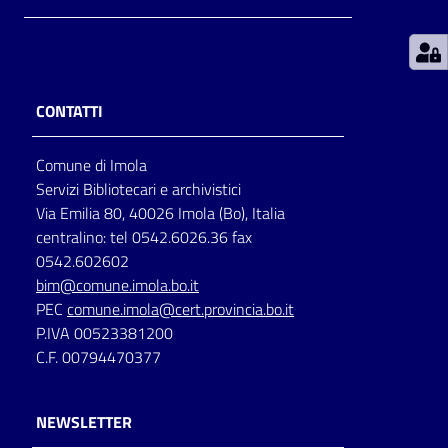
Patto
per
la
CONTATTI
lettura
Comune di Imola
Servizi Bibliotecari e archivistici
Seguici
Via Emilia 80, 40026 Imola (Bo), Italia
su
centralino: tel 0542.6026.36 fax
0542.602602
bim@comune.imola.bo.it
PEC
comune.imola@cert.provincia.bo.it
P.IVA 00523381200
C.F. 00794470377
NEWSLETTER