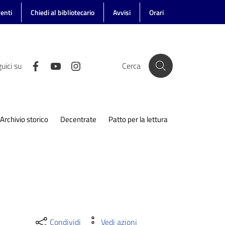
enti
Chiedi al bibliotecario
Avvisi
Orari
uici su
Cerca
Archivio storico
Decentrate
Patto per la lettura
Condividi
Vedi azioni