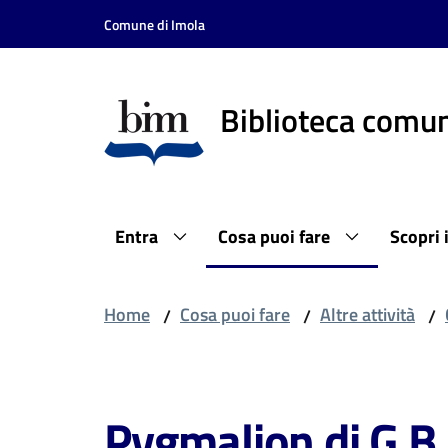
Vai al contenuto
Vai alla navigazione
Vai al footer
Comune di Imola
Biblioteca comun
Entra
Cosa puoi fare
Scopri 
Home
Cosa puoi fare
Altre attività
/
/
/
Salta al contenuto
Pygmalion di G.B