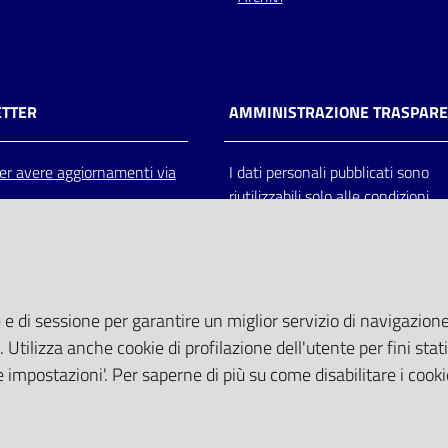
TTER
AMMINISTRAZIONE TRASPAR
 per avere aggiornamenti via
I dati personali pubblicati sono
riutilizzabili solo alle condizioni
previste dalla direttiva comunitar
2003/98/CE e dal d.lgs. 36/200
 e di sessione per garantire un miglior servizio di navigazione 
. Utilizza anche cookie di profilazione dell'utente per fini stati
 impostazioni'. Per saperne di più su come disabilitare i cooki