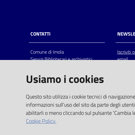
CONTATTI
NEWSLE
Comune di Imola
Iscriviti
Servizi Bibliotecari e archivistici
email
Via Emilia 80, 40026 Imola (Bo),
Italia
Usiamo i cookies
centralino: tel 0542.6026.36 fax
0542.602602
bim@comune.imola.bo.it
Questo sito utilizza i cookie tecnici di navigazione
PEC
informazioni sull'uso del sito da parte degli utenti
comune.imola@cert.provincia.bo.it
abilitarli o meno cliccando sul pulsante 'Cambia le
P.IVA 00523381200
Cookie Policy.
C.F. 00794470377