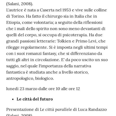
(Salani, 2008).
Catalogo
L'autrice è nata a Caserta nel 1953 e vive sulle colline
on line
di Torino. Ha fatto il chirurgo sia in Italia che in
Etiopia, come volontaria; a seguito della riflessioni
Eventi
che i mali dello spirito non sono meno devastanti di
quelli del corpo, si occupa di psicoterapia. Ha due
grandi passioni letterarie: Tolkien e Primo Levi, che
Chiedi al
rilegge regolarmente. Si è imposta negli ultimi tempi
bibliotecario
con i suoi romanzi fantasy, che si differenziano da
tutti gli altri in circolazione. E' da poco uscito un suo
Avvisi
saggio, nel quale l'importanza della narrativa
fantastica è studiata anche a livello storico,
Orari
antropologico, biologico.
lunedì 23 marzo dalle ore 10 alle ore 12
Le città del futuro
Le città parallele
Presentazione di
di Luca Randazzo
(Salani, 2008).