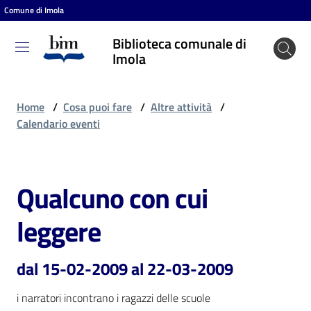
Comune di Imola
Vai al contenuto
Vai alla navigazione
Vai al footer
Biblioteca comunale di
Biblioteca
Imola
comunale
di Imola
Home
/
Cosa puoi fare
/
Altre attività
/
Calendario eventi
Entra
Qualcuno con cui
Salta al contenuto
Cosa
leggere
puoi
fare
dal 15-02-2009 al 22-03-2009
i narratori incontrano i ragazzi delle scuole
Scopri