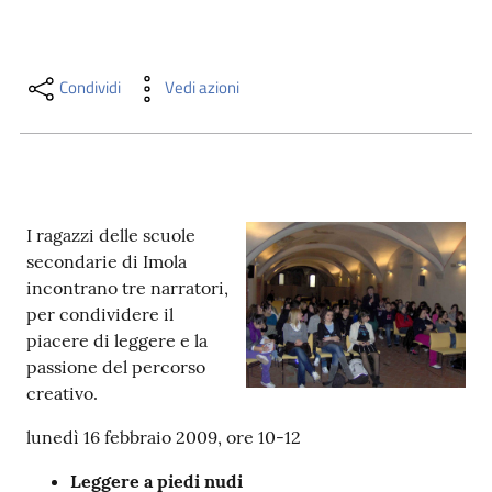
i
contenuti
Condividi
Vedi azioni
Risorse
online
I ragazzi delle scuole
secondarie di Imola
incontrano tre narratori,
per condividere il
Casa
piacere di leggere e la
Piani
passione del percorso
creativo.
Archivio
storico
lunedì 16 febbraio 2009, ore 10-12
Leggere a piedi nudi
Decentrate