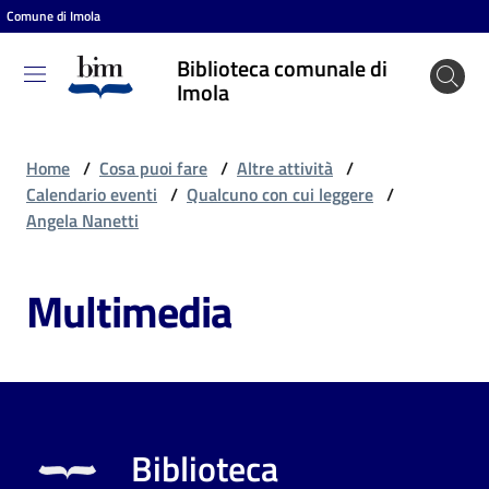
Comune di Imola
Vai al contenuto
Vai alla navigazione
Vai al footer
Biblioteca comunale di
Biblioteca
Imola
comunale
di Imola
Home
/
Cosa puoi fare
/
Altre attività
/
Calendario eventi
/
Qualcuno con cui leggere
/
Angela Nanetti
Entra
Multimedia
Cosa
puoi
fare
Biblioteca
Scopri