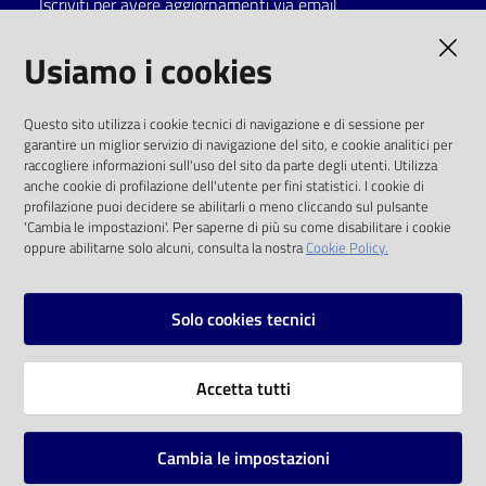
Iscriviti per avere aggiornamenti via email
Catalogo
AMMINISTRAZIONE TRASPARENTE
Usiamo i cookies
on line
I dati personali pubblicati sono riutilizzabili
Eventi
Questo sito utilizza i cookie tecnici di navigazione e di sessione per
solo alle condizioni previste dalla direttiva
garantire un miglior servizio di navigazione del sito, e cookie analitici per
comunitaria 2003/98/CE e dal d.lgs. 36/2006
raccogliere informazioni sull'uso del sito da parte degli utenti. Utilizza
Chiedi al
anche cookie di profilazione dell'utente per fini statistici. I cookie di
bibliotecario
SOCIAL
profilazione puoi decidere se abilitarli o meno cliccando sul pulsante
'Cambia le impostazioni'. Per saperne di più su come disabilitare i cookie
oppure abilitarne solo alcuni, consulta la nostra
Cookie Policy.
Avvisi
Facebook
Youtube
Instagram
Orari
Solo cookies tecnici
Vai alla pagina
Accetta tutti
Privacy
Note legali
Cambia le impostazioni