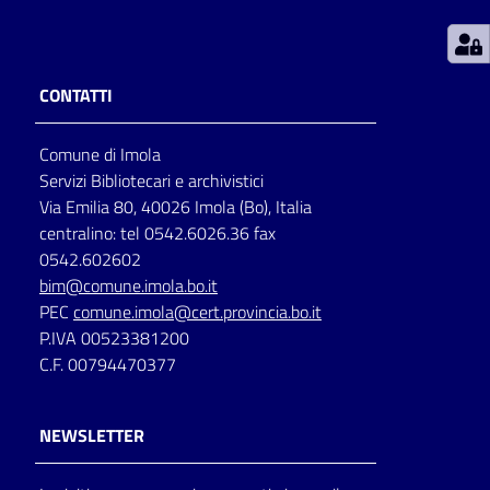
Patto
per
CONTATTI
la
lettura
Comune di Imola
Servizi Bibliotecari e archivistici
Via Emilia 80, 40026 Imola (Bo), Italia
Seguici
centralino: tel 0542.6026.36 fax
su
0542.602602
bim@comune.imola.bo.it
PEC
comune.imola@cert.provincia.bo.it
P.IVA 00523381200
C.F. 00794470377
NEWSLETTER