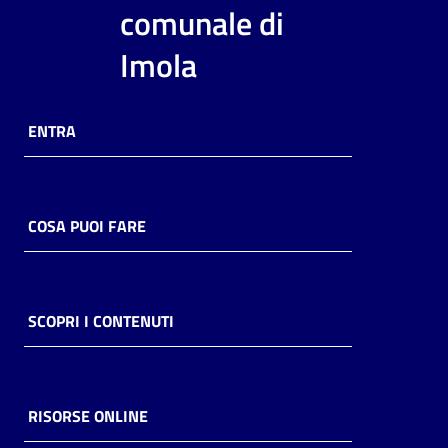
i
comunale di
contenuti
Imola
Risorse
ENTRA
online
COSA PUOI FARE
Casa
Piani
SCOPRI I CONTENUTI
Archivio
storico
RISORSE ONLINE
Decentrate