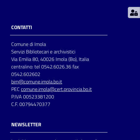
Patto
per
CONTATTI
la
lettura
Comune di Imola
Servizi Bibliotecari e archivistici
Via Emilia 80, 40026 Imola (Bo), Italia
Seguici
centralino: tel 0542.6026.36 fax
su
0542.602602
bim@comune.imola.bo.it
PEC
comune.imola@cert.provincia.bo.it
P.IVA 00523381200
C.F. 00794470377
NEWSLETTER