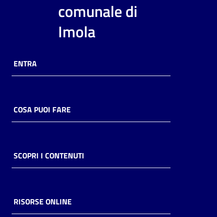
i
comunale di
contenuti
Imola
Risorse
ENTRA
online
COSA PUOI FARE
Casa
Piani
SCOPRI I CONTENUTI
Archivio
storico
RISORSE ONLINE
Decentrate