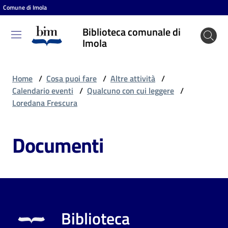
Comune di Imola
Vai al contenuto
Vai alla navigazione
Vai al footer
Biblioteca comunale di
Biblioteca
Imola
comunale
di Imola
Home
/
Cosa puoi fare
/
Altre attività
/
Calendario eventi
/
Qualcuno con cui leggere
/
Loredana Frescura
Entra
Documenti
Cosa
puoi
fare
Biblioteca
Scopri