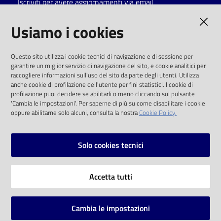
Iscriviti per avere aggiornamenti via email
Catalogo
AMMINISTRAZIONE TRASPARENTE
Usiamo i cookies
on line
I dati personali pubblicati sono riutilizzabili
Eventi
Questo sito utilizza i cookie tecnici di navigazione e di sessione per
solo alle condizioni previste dalla direttiva
garantire un miglior servizio di navigazione del sito, e cookie analitici per
comunitaria 2003/98/CE e dal d.lgs. 36/2006
raccogliere informazioni sull'uso del sito da parte degli utenti. Utilizza
Chiedi al
anche cookie di profilazione dell'utente per fini statistici. I cookie di
bibliotecario
SOCIAL
profilazione puoi decidere se abilitarli o meno cliccando sul pulsante
'Cambia le impostazioni'. Per saperne di più su come disabilitare i cookie
oppure abilitarne solo alcuni, consulta la nostra
Cookie Policy.
Avvisi
Facebook
Youtube
Instagram
Orari
Solo cookies tecnici
Vai alla pagina
Accetta tutti
Privacy
Note legali
Cambia le impostazioni