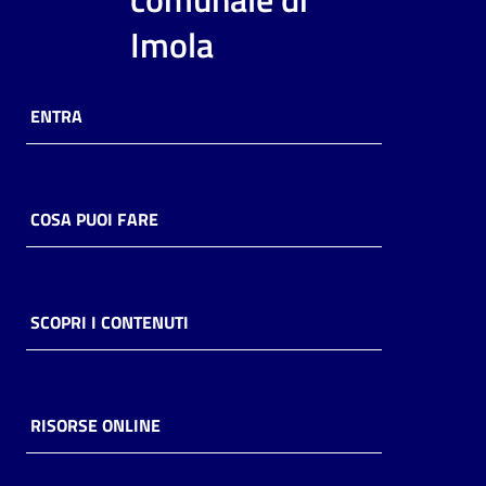
i
Imola
contenuti
ENTRA
Risorse
online
COSA PUOI FARE
Casa
SCOPRI I CONTENUTI
Piani
Archivio
storico
RISORSE ONLINE
Decentrate