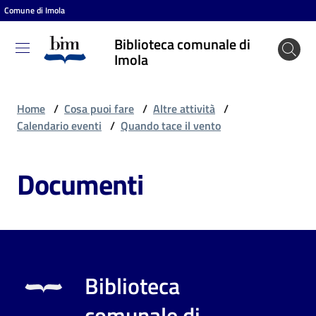
Comune di Imola
Vai al contenuto
Vai alla navigazione
Vai al footer
Biblioteca comunale di
Biblioteca
Imola
comunale
di Imola
Home
/
Cosa puoi fare
/
Altre attività
/
Calendario eventi
/
Quando tace il vento
Entra
Documenti
Cosa
puoi
fare
Biblioteca
Scopri
comunale di