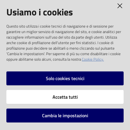
AMMINISTRAZIONE TRASPARENTE
Usiamo i cookies
Catalogo
on line
I dati personali pubblicati sono riutilizzabili
Questo sito utilizza i cookie tecnici di navigazione e di sessione per
solo alle condizioni previste dalla direttiva
Eventi
garantire un miglior servizio di navigazione del sito, e cookie analitici per
comunitaria 2003/98/CE e dal d.lgs. 36/2006
raccogliere informazioni sull'uso del sito da parte degli utenti. Utilizza
anche cookie di profilazione dell'utente per fini statistici. I cookie di
Chiedi al
SOCIAL
profilazione puoi decidere se abilitarli o meno cliccando sul pulsante
bibliotecario
'Cambia le impostazioni'. Per saperne di più su come disabilitare i cookie
oppure abilitarne solo alcuni, consulta la nostra
Cookie Policy.
Facebook
Youtube
Instagram
Avvisi
Solo cookies tecnici
Orari
Vai alla pagina
Accetta tutti
Privacy
Note legali
Cambia le impostazioni
Mappa del sito