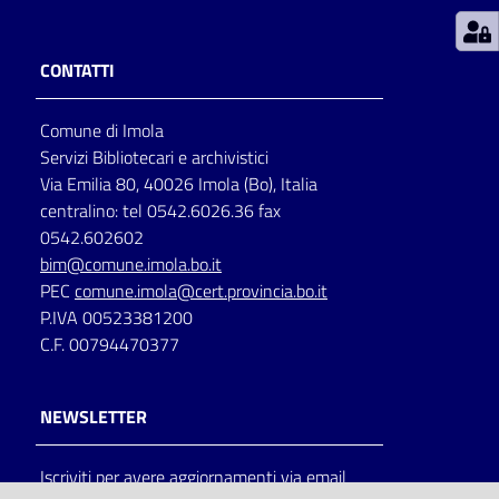
Patto
CONTATTI
per
la
Comune di Imola
lettura
Servizi Bibliotecari e archivistici
Via Emilia 80, 40026 Imola (Bo), Italia
centralino: tel 0542.6026.36 fax
Seguici
0542.602602
su
bim@comune.imola.bo.it
PEC
comune.imola@cert.provincia.bo.it
P.IVA 00523381200
C.F. 00794470377
NEWSLETTER
Iscriviti per avere aggiornamenti via email