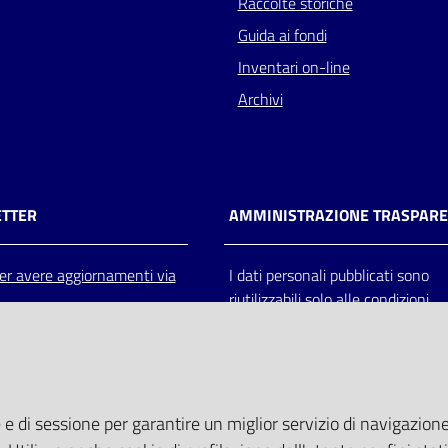
Raccolte storiche
Guida ai fondi
Inventari on-line
Archivi
TTER
AMMINISTRAZIONE TRASPAR
 per avere aggiornamenti via
I dati personali pubblicati sono
riutilizzabili solo alle condizioni
previste dalla direttiva comunitar
2003/98/CE e dal d.lgs. 36/200
 e di sessione per garantire un miglior servizio di navigazione 