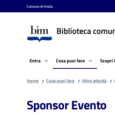
Vai al contenuto
Vai alla navigazione
Vai al footer
Comune di Imola
Biblioteca comun
Entra
Cosa puoi fare
Scopri 
Home
Cosa puoi fare
Altre attività
/
/
/
Sponsor Evento