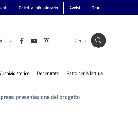
enti
Chiedi al bibliotecario
Avvisi
Orari
uici su
Cerca
Archivio storico
Decentrate
Patto per la lettura
xpress: presentazione del progetto