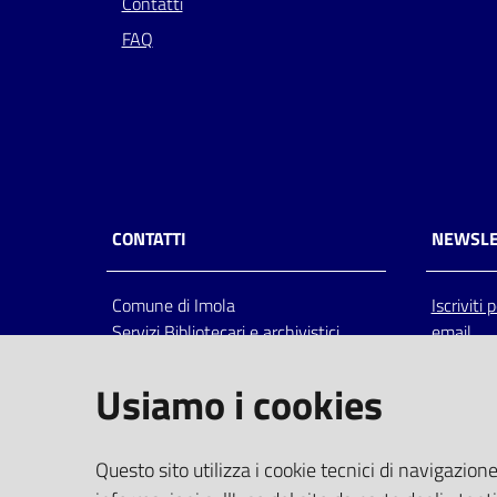
Contatti
FAQ
CONTATTI
NEWSLE
Comune di Imola
Iscriviti
Servizi Bibliotecari e archivistici
email
Via Emilia 80, 40026 Imola (Bo),
Italia
Usiamo i cookies
centralino: tel 0542.6026.36 fax
0542.602602
bim@comune.imola.bo.it
Questo sito utilizza i cookie tecnici di navigazione
PEC