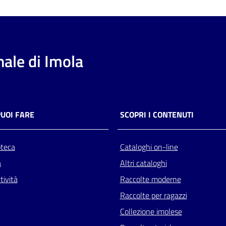
ale di Imola
PUOI FARE
SCOPRI I CONTENUTI
oteca
Cataloghi on-line
a
Altri cataloghi
tività
Raccolte moderne
Raccolte per ragazzi
Collezione imolese