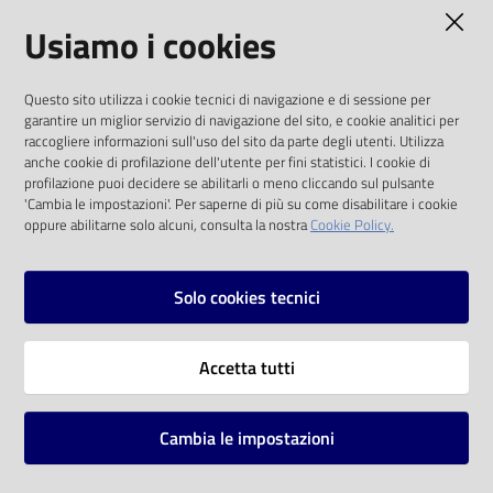
AMMINISTRAZIONE TRASPARENTE
Usiamo i cookies
Catalogo
on line
I dati personali pubblicati sono riutilizzabili
Questo sito utilizza i cookie tecnici di navigazione e di sessione per
solo alle condizioni previste dalla direttiva
Eventi
garantire un miglior servizio di navigazione del sito, e cookie analitici per
comunitaria 2003/98/CE e dal d.lgs. 36/2006
raccogliere informazioni sull'uso del sito da parte degli utenti. Utilizza
anche cookie di profilazione dell'utente per fini statistici. I cookie di
Chiedi al
SOCIAL
profilazione puoi decidere se abilitarli o meno cliccando sul pulsante
bibliotecario
'Cambia le impostazioni'. Per saperne di più su come disabilitare i cookie
oppure abilitarne solo alcuni, consulta la nostra
Cookie Policy.
Facebook
Youtube
Instagram
Avvisi
Solo cookies tecnici
Orari
Vai alla pagina
Accetta tutti
Privacy
Note legali
Cambia le impostazioni
Mappa del sito