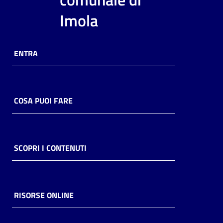
i
Imola
contenuti
ENTRA
Risorse
online
COSA PUOI FARE
Casa
SCOPRI I CONTENUTI
Piani
Archivio
storico
RISORSE ONLINE
Decentrate