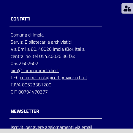
Patto
CONTATTI
per
la
Comune di Imola
lettura
Servizi Bibliotecari e archivistici
Via Emilia 80, 40026 Imola (Bo), Italia
centralino: tel 0542.6026.36 fax
Seguici
0542.602602
su
bim@comune.imola.bo.it
PEC
comune.imola@cert.provincia.bo.it
P.IVA 00523381200
C.F. 00794470377
NEWSLETTER
Iscriviti per avere aggiornamenti via email