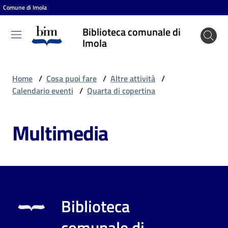
Comune di Imola
Vai al contenuto
Vai alla navigazione
Vai al footer
Biblioteca comunale di
Biblioteca
Imola
comunale
di Imola
Home
/
Cosa puoi fare
/
Altre attività
/
Calendario eventi
/
Quarta di copertina
Entra
Multimedia
Cosa
puoi
fare
Biblioteca
Scopri
comunale di