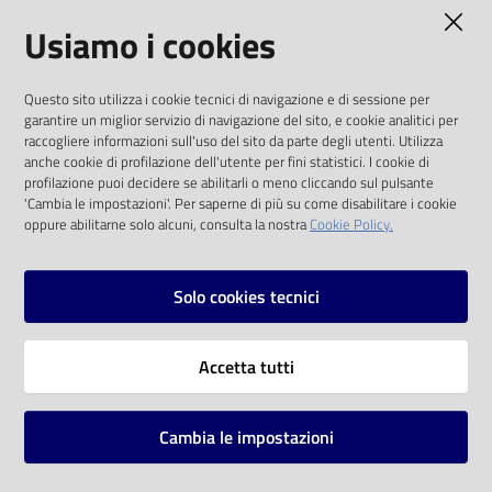
AMMINISTRAZIONE TRASPARENTE
Usiamo i cookies
Catalogo
on line
I dati personali pubblicati sono riutilizzabili
Questo sito utilizza i cookie tecnici di navigazione e di sessione per
solo alle condizioni previste dalla direttiva
Eventi
garantire un miglior servizio di navigazione del sito, e cookie analitici per
comunitaria 2003/98/CE e dal d.lgs. 36/2006
raccogliere informazioni sull'uso del sito da parte degli utenti. Utilizza
anche cookie di profilazione dell'utente per fini statistici. I cookie di
Chiedi al
SOCIAL
profilazione puoi decidere se abilitarli o meno cliccando sul pulsante
bibliotecario
'Cambia le impostazioni'. Per saperne di più su come disabilitare i cookie
oppure abilitarne solo alcuni, consulta la nostra
Cookie Policy.
Facebook
Youtube
Instagram
Avvisi
Solo cookies tecnici
Orari
Vai alla pagina
Accetta tutti
Privacy
Note legali
Cambia le impostazioni
Mappa del sito