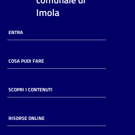
i
Imola
contenuti
ENTRA
Risorse
online
COSA PUOI FARE
Casa
SCOPRI I CONTENUTI
Piani
Archivio
storico
RISORSE ONLINE
Decentrate