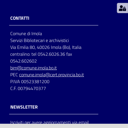
Patto
CONTATTI
per
la
Comune di Imola
lettura
Servizi Bibliotecari e archivistici
Via Emilia 80, 40026 Imola (Bo), Italia
centralino: tel 0542.6026.36 fax
Seguici
0542.602602
su
bim@comune.imola.bo.it
PEC
comune.imola@cert.provincia.bo.it
P.IVA 00523381200
C.F. 00794470377
NEWSLETTER
Iscriviti per avere aggiornamenti via email