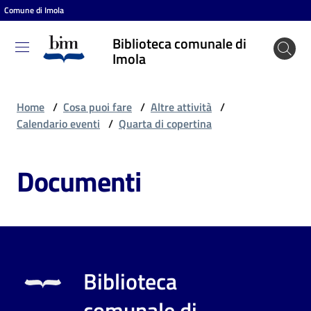
Comune di Imola
Vai al contenuto
Vai alla navigazione
Vai al footer
Biblioteca comunale di
Biblioteca
Imola
comunale
di Imola
Home
/
Cosa puoi fare
/
Altre attività
/
Calendario eventi
/
Quarta di copertina
Entra
Documenti
Cosa
puoi
fare
Biblioteca
Scopri
comunale di