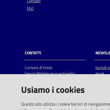
Contatti
FAQ
CONTATTI
NEWSLE
Comune di Imola
Iscriviti
Servizi Bibliotecari e archivistici
email
Via Emilia 80, 40026 Imola (Bo),
Italia
Usiamo i cookies
centralino: tel 0542.6026.36 fax
0542.602602
bim@comune.imola.bo.it
Questo sito utilizza i cookie tecnici di navigazione
PEC