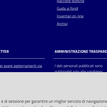
Raccolte storiche
Guida ai fondi
Inventari on-line
Archivi
TTER
AMMINISTRAZIONE TRASPAR
 per avere aggiornamenti via
I dati personali pubblicati sono
riutilizzabili solo alle condizioni
previste dalla direttiva comunitar
2003/98/CE e dal d.lgs. 36/200
 e di sessione per garantire un miglior servizio di navigazione 