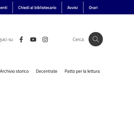
enti
Chiedi al bibliotecario
Avvisi
Orari
uici su
Cerca
Archivio storico
Decentrate
Patto per la lettura