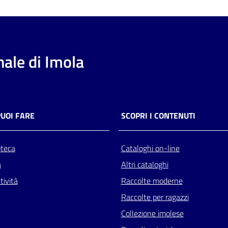
ale di Imola
PUOI FARE
SCOPRI I CONTENUTI
oteca
Cataloghi on-line
a
Altri cataloghi
tività
Raccolte moderne
Raccolte per ragazzi
Collezione imolese