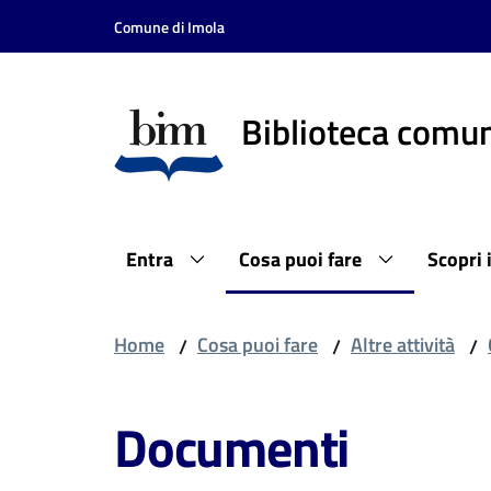
Vai al contenuto
Vai alla navigazione
Vai al footer
Comune di Imola
Biblioteca comun
Entra
Cosa puoi fare
Scopri 
Home
Cosa puoi fare
Altre attività
/
/
/
Documenti