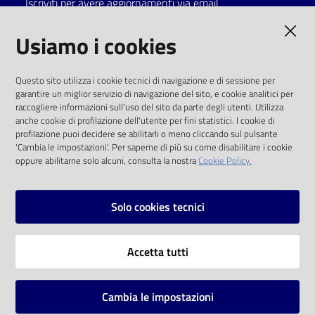
Iscriviti per avere aggiornamenti via email
Catalogo
AMMINISTRAZIONE TRASPARENTE
Usiamo i cookies
on line
I dati personali pubblicati sono riutilizzabili
Eventi
Questo sito utilizza i cookie tecnici di navigazione e di sessione per
solo alle condizioni previste dalla direttiva
garantire un miglior servizio di navigazione del sito, e cookie analitici per
comunitaria 2003/98/CE e dal d.lgs. 36/2006
raccogliere informazioni sull'uso del sito da parte degli utenti. Utilizza
Chiedi al
anche cookie di profilazione dell'utente per fini statistici. I cookie di
bibliotecario
SOCIAL
profilazione puoi decidere se abilitarli o meno cliccando sul pulsante
'Cambia le impostazioni'. Per saperne di più su come disabilitare i cookie
oppure abilitarne solo alcuni, consulta la nostra
Cookie Policy.
Avvisi
Facebook
Youtube
Instagram
Orari
Solo cookies tecnici
Vai alla pagina
Accetta tutti
Privacy
Note legali
Cambia le impostazioni