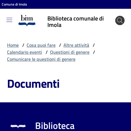
Comune di Imola
Vai al contenuto
Vai alla navigazione
Vai al footer
Biblioteca comunale di
Biblioteca
Imola
comunale
di Imola
Home
/
Cosa puoi fare
/
Altre attività
/
Calendario eventi
/
Questioni di genere
/
Comunicare le questioni di genere
Entra
Documenti
Cosa
puoi
fare
Biblioteca
Scopri