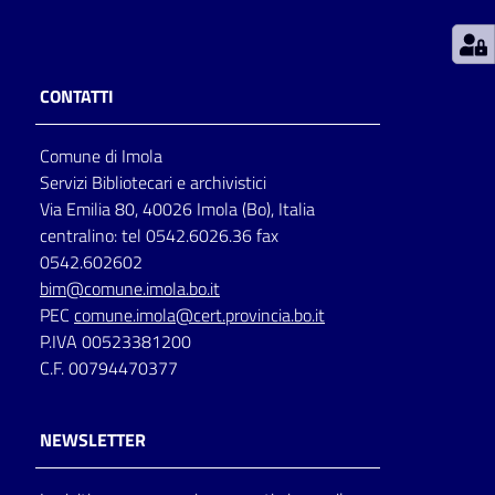
Patto
per
CONTATTI
la
lettura
Comune di Imola
Servizi Bibliotecari e archivistici
Via Emilia 80, 40026 Imola (Bo), Italia
Seguici
centralino: tel 0542.6026.36 fax
su
0542.602602
bim@comune.imola.bo.it
PEC
comune.imola@cert.provincia.bo.it
P.IVA 00523381200
C.F. 00794470377
NEWSLETTER