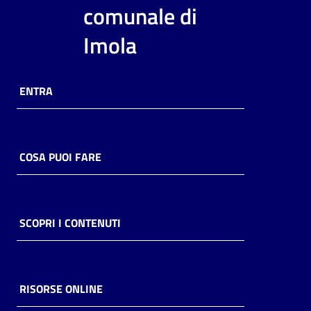
i
comunale di
contenuti
Imola
Risorse
ENTRA
online
COSA PUOI FARE
Casa
Piani
SCOPRI I CONTENUTI
Archivio
storico
RISORSE ONLINE
Decentrate