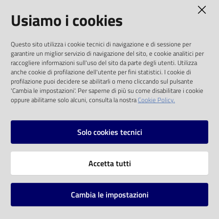
AMMINISTRAZIONE TRASPARENTE
Usiamo i cookies
Catalogo
on line
I dati personali pubblicati sono riutilizzabili
Questo sito utilizza i cookie tecnici di navigazione e di sessione per
solo alle condizioni previste dalla direttiva
Eventi
garantire un miglior servizio di navigazione del sito, e cookie analitici per
comunitaria 2003/98/CE e dal d.lgs. 36/2006
raccogliere informazioni sull'uso del sito da parte degli utenti. Utilizza
anche cookie di profilazione dell'utente per fini statistici. I cookie di
Chiedi al
SOCIAL
profilazione puoi decidere se abilitarli o meno cliccando sul pulsante
bibliotecario
'Cambia le impostazioni'. Per saperne di più su come disabilitare i cookie
oppure abilitarne solo alcuni, consulta la nostra
Cookie Policy.
Facebook
Youtube
Instagram
Avvisi
Solo cookies tecnici
Orari
Vai alla pagina
Accetta tutti
Privacy
Note legali
Cambia le impostazioni
Mappa del sito