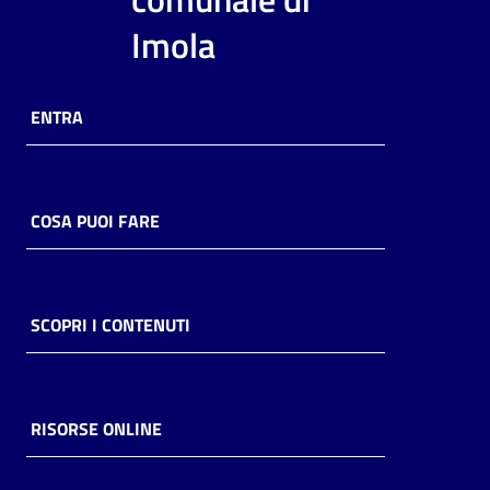
i
Imola
contenuti
ENTRA
Risorse
online
COSA PUOI FARE
Casa
SCOPRI I CONTENUTI
Piani
Archivio
storico
RISORSE ONLINE
Decentrate