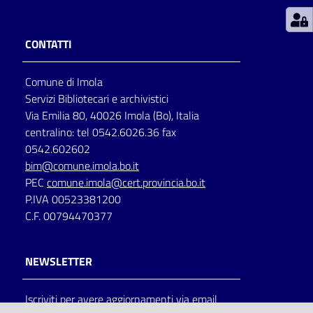
Patto
CONTATTI
per
la
Comune di Imola
lettura
Servizi Bibliotecari e archivistici
Via Emilia 80, 40026 Imola (Bo), Italia
centralino: tel 0542.6026.36 fax
Seguici
0542.602602
su
bim@comune.imola.bo.it
PEC
comune.imola@cert.provincia.bo.it
P.IVA 00523381200
C.F. 00794470377
NEWSLETTER
Iscriviti per avere aggiornamenti via email