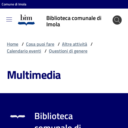
Comune di Imola
Vai al contenuto
Vai alla navigazione
Vai al footer
Biblioteca comunale di
Biblioteca
Imola
comunale
di Imola
Home
/
Cosa puoi fare
/
Altre attività
/
Calendario eventi
/
Questioni di genere
Entra
Multimedia
Cosa
puoi
fare
Biblioteca
Scopri
comunale di