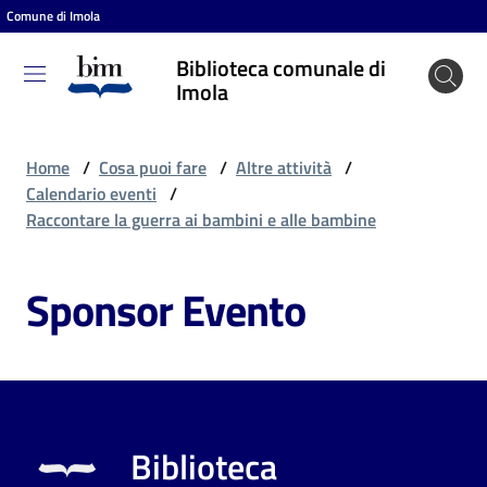
Comune di Imola
Vai al contenuto
Vai alla navigazione
Vai al footer
Biblioteca comunale di
Biblioteca
Imola
comunale
di Imola
Home
/
Cosa puoi fare
/
Altre attività
/
Calendario eventi
/
Raccontare la guerra ai bambini e alle bambine
Entra
Sponsor Evento
Cosa
puoi
fare
Biblioteca
Scopri