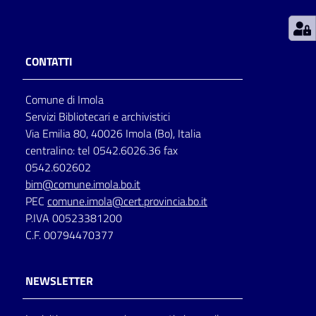
Patto
per
CONTATTI
la
lettura
Comune di Imola
Servizi Bibliotecari e archivistici
Via Emilia 80, 40026 Imola (Bo), Italia
Seguici
centralino: tel 0542.6026.36 fax
su
0542.602602
bim@comune.imola.bo.it
PEC
comune.imola@cert.provincia.bo.it
P.IVA 00523381200
C.F. 00794470377
NEWSLETTER