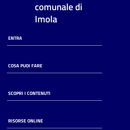
i
comunale di
contenuti
Imola
Risorse
ENTRA
online
COSA PUOI FARE
Casa
Piani
SCOPRI I CONTENUTI
Archivio
storico
RISORSE ONLINE
Decentrate