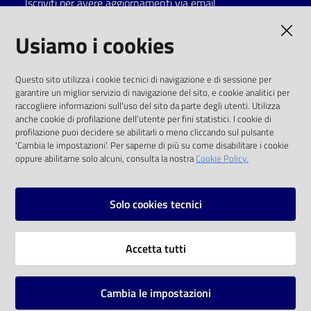
Iscriviti per avere aggiornamenti via email
Catalogo
AMMINISTRAZIONE TRASPARENTE
Usiamo i cookies
on line
I dati personali pubblicati sono riutilizzabili
Eventi
Questo sito utilizza i cookie tecnici di navigazione e di sessione per
solo alle condizioni previste dalla direttiva
garantire un miglior servizio di navigazione del sito, e cookie analitici per
comunitaria 2003/98/CE e dal d.lgs. 36/2006
raccogliere informazioni sull'uso del sito da parte degli utenti. Utilizza
Chiedi al
anche cookie di profilazione dell'utente per fini statistici. I cookie di
bibliotecario
SOCIAL
profilazione puoi decidere se abilitarli o meno cliccando sul pulsante
'Cambia le impostazioni'. Per saperne di più su come disabilitare i cookie
oppure abilitarne solo alcuni, consulta la nostra
Cookie Policy.
Avvisi
Facebook
Youtube
Instagram
Orari
Solo cookies tecnici
Vai alla pagina
Accetta tutti
Privacy
Note legali
Cambia le impostazioni