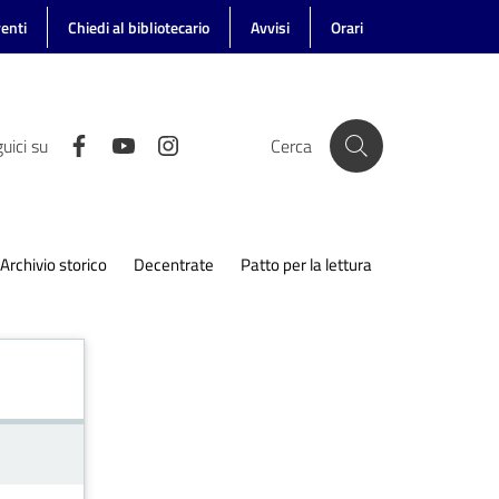
enti
Chiedi al bibliotecario
Avvisi
Orari
uici su
Cerca
Archivio storico
Decentrate
Patto per la lettura