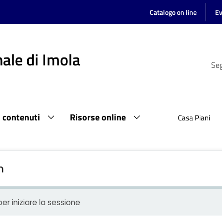
Catalogo on line
Ev
ale di Imola
Seg
i contenuti
Risorse online
Casa Piani
n
er iniziare la sessione