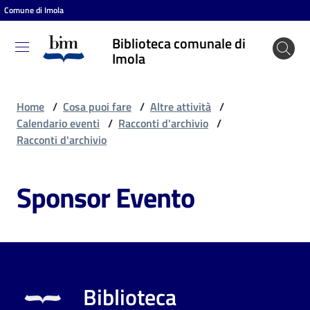
Comune di Imola
Vai al contenuto
Vai alla navigazione
Vai al footer
Biblioteca comunale di
Biblioteca
Imola
comunale
di Imola
Home
/
Cosa puoi fare
/
Altre attività
/
Calendario eventi
/
Racconti d'archivio
/
Racconti d'archivio
Entra
Sponsor Evento
Cosa
puoi
fare
Biblioteca
Scopri