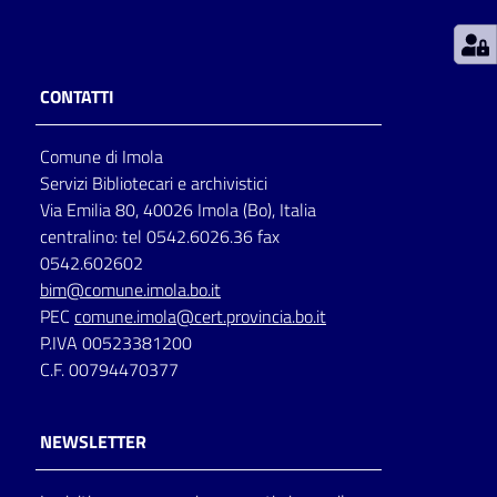
Patto
per
CONTATTI
la
lettura
Comune di Imola
Servizi Bibliotecari e archivistici
Via Emilia 80, 40026 Imola (Bo), Italia
Seguici
centralino: tel 0542.6026.36 fax
su
0542.602602
bim@comune.imola.bo.it
PEC
comune.imola@cert.provincia.bo.it
P.IVA 00523381200
C.F. 00794470377
NEWSLETTER