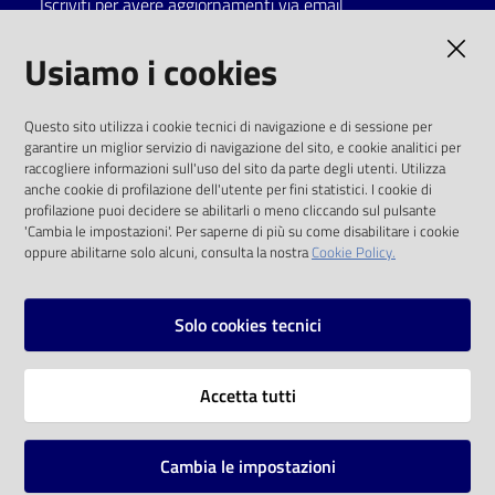
Iscriviti per avere aggiornamenti via email
Catalogo
AMMINISTRAZIONE TRASPARENTE
Usiamo i cookies
on line
I dati personali pubblicati sono riutilizzabili
Eventi
Questo sito utilizza i cookie tecnici di navigazione e di sessione per
solo alle condizioni previste dalla direttiva
garantire un miglior servizio di navigazione del sito, e cookie analitici per
comunitaria 2003/98/CE e dal d.lgs. 36/2006
raccogliere informazioni sull'uso del sito da parte degli utenti. Utilizza
Chiedi al
anche cookie di profilazione dell'utente per fini statistici. I cookie di
bibliotecario
SOCIAL
profilazione puoi decidere se abilitarli o meno cliccando sul pulsante
'Cambia le impostazioni'. Per saperne di più su come disabilitare i cookie
oppure abilitarne solo alcuni, consulta la nostra
Cookie Policy.
Avvisi
Facebook
Youtube
Instagram
Orari
Solo cookies tecnici
Vai alla pagina
Accetta tutti
Privacy
Note legali
Cambia le impostazioni