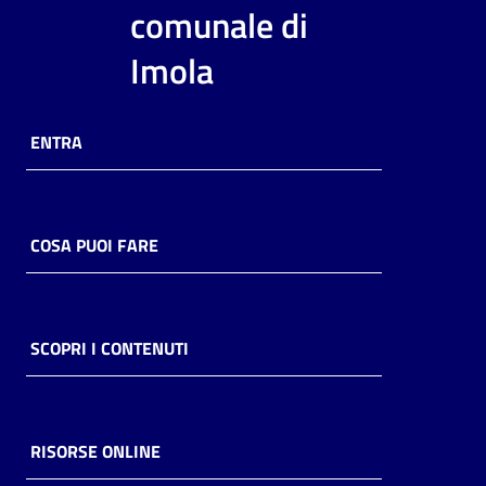
i
comunale di
contenuti
Imola
Risorse
ENTRA
online
COSA PUOI FARE
Casa
Piani
SCOPRI I CONTENUTI
Archivio
storico
RISORSE ONLINE
Decentrate