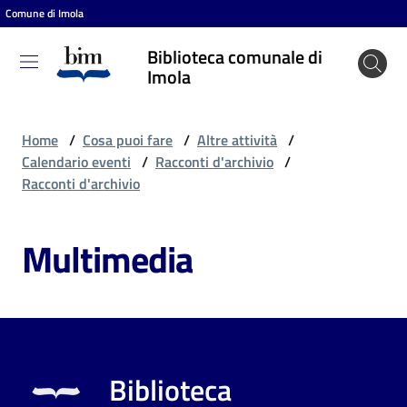
Comune di Imola
Vai al contenuto
Vai alla navigazione
Vai al footer
Biblioteca comunale di
Biblioteca
Imola
comunale
di Imola
Home
/
Cosa puoi fare
/
Altre attività
/
Calendario eventi
/
Racconti d'archivio
/
Racconti d'archivio
Entra
Multimedia
Cosa
puoi
fare
Biblioteca
Scopri