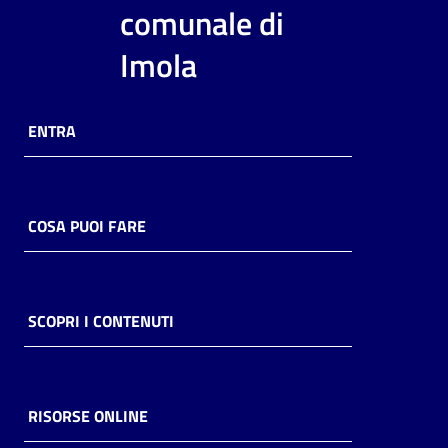
i
comunale di
contenuti
Imola
Risorse
ENTRA
online
COSA PUOI FARE
Casa
Piani
SCOPRI I CONTENUTI
Archivio
storico
RISORSE ONLINE
Decentrate