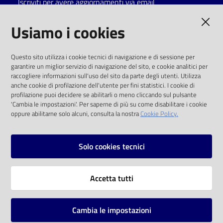
Iscriviti per avere aggiornamenti via email
Catalogo
AMMINISTRAZIONE TRASPARENTE
Usiamo i cookies
on line
I dati personali pubblicati sono riutilizzabili
Eventi
Questo sito utilizza i cookie tecnici di navigazione e di sessione per
solo alle condizioni previste dalla direttiva
garantire un miglior servizio di navigazione del sito, e cookie analitici per
comunitaria 2003/98/CE e dal d.lgs. 36/2006
raccogliere informazioni sull'uso del sito da parte degli utenti. Utilizza
Chiedi al
anche cookie di profilazione dell'utente per fini statistici. I cookie di
bibliotecario
SOCIAL
profilazione puoi decidere se abilitarli o meno cliccando sul pulsante
'Cambia le impostazioni'. Per saperne di più su come disabilitare i cookie
oppure abilitarne solo alcuni, consulta la nostra
Cookie Policy.
Avvisi
Facebook
Youtube
Instagram
Orari
Solo cookies tecnici
Vai alla pagina
Accetta tutti
Privacy
Note legali
Cambia le impostazioni