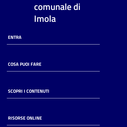
i
comunale di
contenuti
Imola
Risorse
ENTRA
online
COSA PUOI FARE
Casa
Piani
SCOPRI I CONTENUTI
Archivio
storico
RISORSE ONLINE
Decentrate