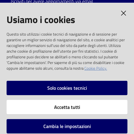
Iscriviti per avere aggiornamenti via email
Catalogo
AMMINISTRAZIONE TRASPARENTE
Usiamo i cookies
on line
I dati personali pubblicati sono riutilizzabili
Eventi
Questo sito utilizza i cookie tecnici di navigazione e di sessione per
solo alle condizioni previste dalla direttiva
garantire un miglior servizio di navigazione del sito, e cookie analitici per
comunitaria 2003/98/CE e dal d.lgs. 36/2006
raccogliere informazioni sull'uso del sito da parte degli utenti. Utilizza
Chiedi al
anche cookie di profilazione dell'utente per fini statistici. I cookie di
bibliotecario
SOCIAL
profilazione puoi decidere se abilitarli o meno cliccando sul pulsante
'Cambia le impostazioni'. Per saperne di più su come disabilitare i cookie
oppure abilitarne solo alcuni, consulta la nostra
Cookie Policy.
Avvisi
Facebook
Youtube
Instagram
Orari
Solo cookies tecnici
Vai alla pagina
Accetta tutti
Privacy
Note legali
Cambia le impostazioni