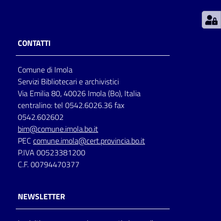
Patto
per
CONTATTI
la
lettura
Comune di Imola
Servizi Bibliotecari e archivistici
Via Emilia 80, 40026 Imola (Bo), Italia
Seguici
centralino: tel 0542.6026.36 fax
su
0542.602602
bim@comune.imola.bo.it
PEC
comune.imola@cert.provincia.bo.it
P.IVA 00523381200
C.F. 00794470377
NEWSLETTER