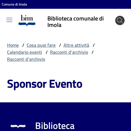
Comune di Imola
Vai al contenuto
Vai alla navigazione
Vai al footer
Biblioteca comunale di
Biblioteca
Imola
comunale
di Imola
Home
/
Cosa puoi fare
/
Altre attività
/
Calendario eventi
/
Racconti d'archivio
/
Racconti d'archivio
Entra
Sponsor Evento
Cosa
puoi
fare
Biblioteca
Scopri