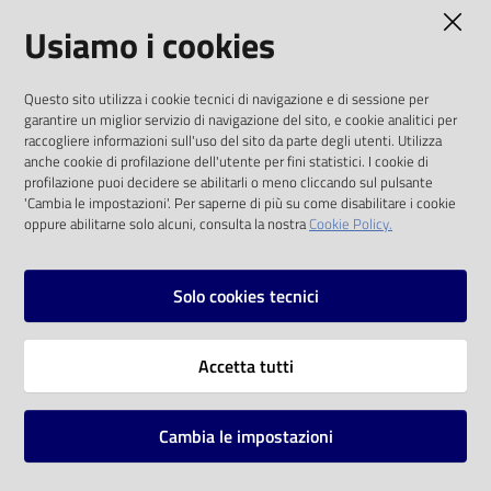
AMMINISTRAZIONE TRASPARENTE
Usiamo i cookies
Catalogo
on line
I dati personali pubblicati sono riutilizzabili
Questo sito utilizza i cookie tecnici di navigazione e di sessione per
solo alle condizioni previste dalla direttiva
Eventi
garantire un miglior servizio di navigazione del sito, e cookie analitici per
comunitaria 2003/98/CE e dal d.lgs. 36/2006
raccogliere informazioni sull'uso del sito da parte degli utenti. Utilizza
anche cookie di profilazione dell'utente per fini statistici. I cookie di
Chiedi al
SOCIAL
profilazione puoi decidere se abilitarli o meno cliccando sul pulsante
bibliotecario
'Cambia le impostazioni'. Per saperne di più su come disabilitare i cookie
oppure abilitarne solo alcuni, consulta la nostra
Cookie Policy.
Facebook
Youtube
Instagram
Avvisi
Solo cookies tecnici
Orari
Vai alla pagina
Accetta tutti
Privacy
Note legali
Cambia le impostazioni
Mappa del sito