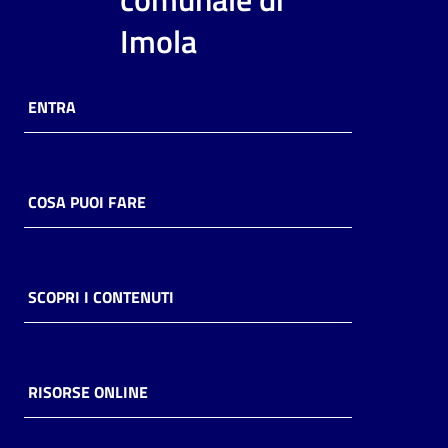
i
Imola
contenuti
ENTRA
Risorse
online
COSA PUOI FARE
Casa
SCOPRI I CONTENUTI
Piani
Archivio
storico
RISORSE ONLINE
Decentrate