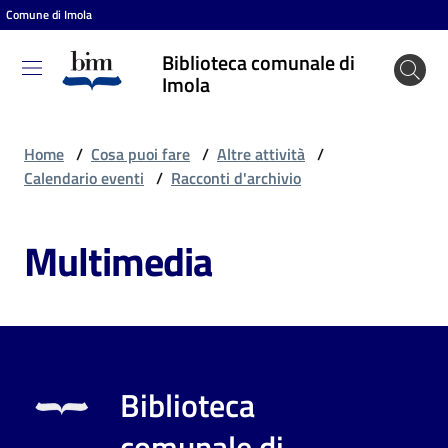
Comune di Imola
Vai al contenuto
Vai alla navigazione
Vai al footer
Biblioteca comunale di
Biblioteca
Imola
comunale
di Imola
Home
/
Cosa puoi fare
/
Altre attività
/
Calendario eventi
/
Racconti d'archivio
Entra
Multimedia
Cosa
puoi
fare
Biblioteca
Scopri
comunale di