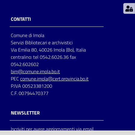
Patto
CONTATTI
per
la
Comune di Imola
lettura
Servizi Bibliotecari e archivistici
Via Emilia 80, 40026 Imola (Bo), Italia
centralino: tel 0542.6026.36 fax
Seguici
0542.602602
su
bim@comune.imola.bo.it
PEC
comune.imola@cert.provincia.bo.it
P.IVA 00523381200
C.F. 00794470377
NEWSLETTER
Iscriviti per avere aggiornamenti via email