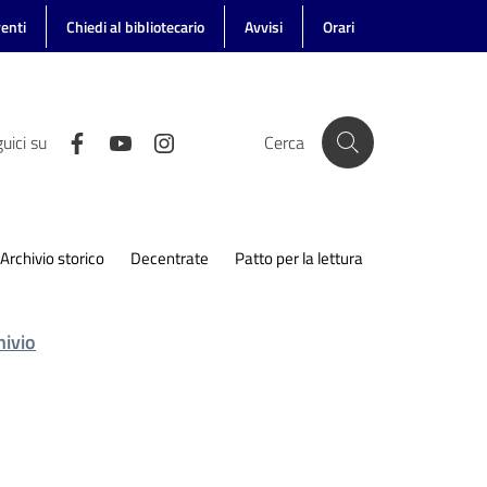
enti
Chiedi al bibliotecario
Avvisi
Orari
uici su
Cerca
Archivio storico
Decentrate
Patto per la lettura
hivio