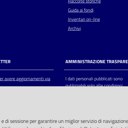
Raccolte storiche
Guida ai fondi
Inventari on-line
Archivi
TTER
AMMINISTRAZIONE TRASPAR
 per avere aggiornamenti via
I dati personali pubblicati sono
riutilizzabili solo alle condizioni
previste dalla direttiva comunitar
2003/98/CE e dal d.lgs. 36/200
 e di sessione per garantire un miglior servizio di navigazione 