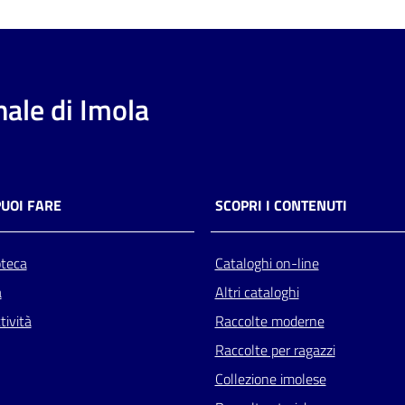
ale di Imola
PUOI FARE
SCOPRI I CONTENUTI
oteca
Cataloghi on-line
a
Altri cataloghi
tività
Raccolte moderne
Raccolte per ragazzi
Collezione imolese