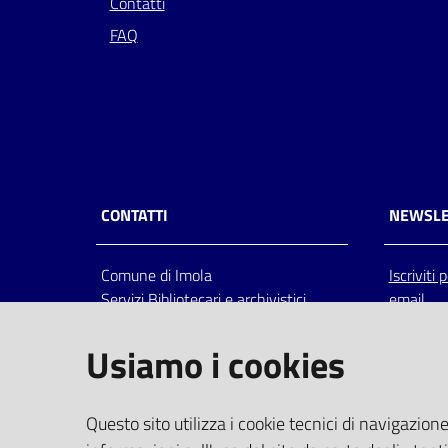
Contatti
FAQ
CONTATTI
NEWSLE
Comune di Imola
Iscriviti
Servizi Bibliotecari e archivistici
email
Via Emilia 80, 40026 Imola (Bo),
Italia
Usiamo i cookies
centralino: tel 0542.6026.36 fax
0542.602602
bim@comune.imola.bo.it
Questo sito utilizza i cookie tecnici di navigazione
PEC