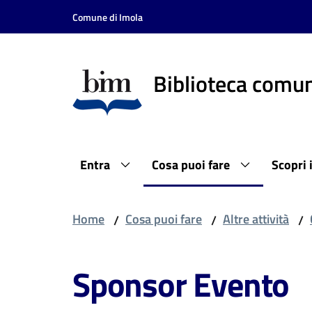
Vai al contenuto
Vai alla navigazione
Vai al footer
Comune di Imola
Biblioteca comun
Entra
Cosa puoi fare
Scopri 
Home
Cosa puoi fare
Altre attività
/
/
/
Sponsor Evento