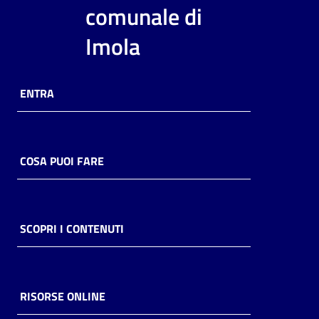
i
comunale di
contenuti
Imola
Risorse
ENTRA
online
COSA PUOI FARE
Casa
Piani
SCOPRI I CONTENUTI
Archivio
storico
RISORSE ONLINE
Decentrate