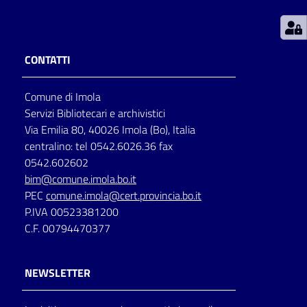
Patto
per
CONTATTI
la
lettura
Comune di Imola
Servizi Bibliotecari e archivistici
Via Emilia 80, 40026 Imola (Bo), Italia
Seguici
centralino: tel 0542.6026.36 fax
su
0542.602602
bim@comune.imola.bo.it
PEC
comune.imola@cert.provincia.bo.it
P.IVA 00523381200
C.F. 00794470377
NEWSLETTER