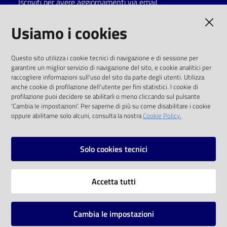
Iscriviti per avere aggiornamenti via email
Catalogo
AMMINISTRAZIONE TRASPARENTE
Usiamo i cookies
on line
I dati personali pubblicati sono riutilizzabili
Eventi
Questo sito utilizza i cookie tecnici di navigazione e di sessione per
solo alle condizioni previste dalla direttiva
garantire un miglior servizio di navigazione del sito, e cookie analitici per
comunitaria 2003/98/CE e dal d.lgs. 36/2006
raccogliere informazioni sull'uso del sito da parte degli utenti. Utilizza
Chiedi al
anche cookie di profilazione dell'utente per fini statistici. I cookie di
bibliotecario
SOCIAL
profilazione puoi decidere se abilitarli o meno cliccando sul pulsante
'Cambia le impostazioni'. Per saperne di più su come disabilitare i cookie
oppure abilitarne solo alcuni, consulta la nostra
Cookie Policy.
Avvisi
Facebook
Youtube
Instagram
Orari
Solo cookies tecnici
Vai alla pagina
Accetta tutti
Privacy
Note legali
Cambia le impostazioni