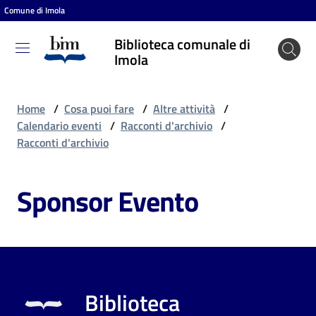
Comune di Imola
Vai al contenuto
Vai alla navigazione
Vai al footer
Biblioteca comunale di
Biblioteca
Imola
comunale
di Imola
Home
/
Cosa puoi fare
/
Altre attività
/
Calendario eventi
/
Racconti d'archivio
/
Racconti d'archivio
Entra
Sponsor Evento
Cosa
puoi
fare
Biblioteca
Scopri